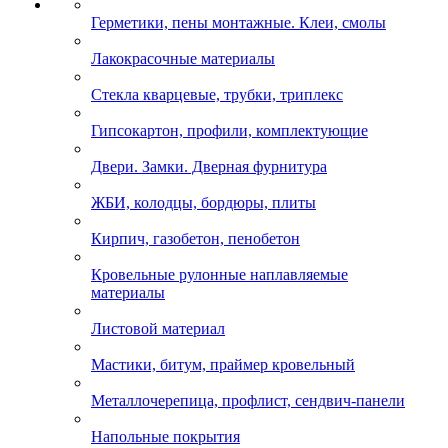
Герметики, пены монтажные. Клеи, смолы
Лакокрасочные материалы
Стекла кварцевые, трубки, триплекс
Гипсокартон, профили, комплектующие
Двери. Замки. Дверная фурнитура
ЖБИ, колодцы, бордюры, плиты
Кирпич, газобетон, пенобетон
Кровельные рулонные наплавляемые
материалы
Листовой материал
Мастики, битум, праймер кровельный
Металлочерепица, профлист, сендвич-панели
Напольные покрытия