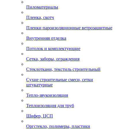
Пиломатериалы
Пленка, скотч
Пленки пароизоляционные ветрозащитные
Внутренняя отделка
Потолок и комплектующие
Сетка, заборы, ограждения
Стеклоткани, текстиль строительный
Сухие строительные смеси, сетки
штукатурные
Тепло-звукоизоляция
Теплоизоляция для труб
Шифер, ЦСП
Оргстекло, полимеры, пластики