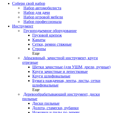
Собери свой набор
Набор автомобилиста
Набор для дачи
Набор игровой мебели
Набор профессионала
Инструмент
Грузоподъемное оборудование
Грузовой крепеж
Канаты
Сетки, ремни стяжные
Стропы
Еще
Абразивный, зачистной инструмент, круги
отрезные
Щетки зачистные (для УШМ, дрели, ручные)
Круги зачистные и лепестковые
Круги шлифовальные
Бумага наждачная, ленты, листы, сетки
шлифовальные
Еще
Деревообрабатывающий инструмент, диски
пильные
Диски пильные
Долота, стамески, рубанки
Ножовки и пилы по дереву