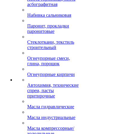
асбографитная
Набивка сальниковая
Паронит, прокладки
паронитовые
Стеклоткани, текстиль
строительный
Огнеупорные смеси,
глина, порошок
Огнеупорные кирпичи
Автохимия, технические
спреи, пасты
притирочные
Масла гидравлические
Масла индустриальные
Масла компрессорные/
холодильные