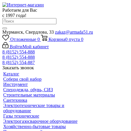
Работаем для Вас
с 1997 года!
Мурманск, Свердлова, 33
zakaz@armada51.ru
Отложенные
0
Корзина
0
пуста
0
Войти
Мой кабинет
8 (8152) 554-888
8 (8152) 554-888
8 (8152) 554-887
Заказать звонок
Каталог
Собери свой набор
Инструмент
Спецодежда, обувь, СИЗ
Строительные материалы
Сантехника
Электротехнические товары и
оборудование
Газы технические
Электрогазосварочное оборудование
Хозяйственно-бытовые товары