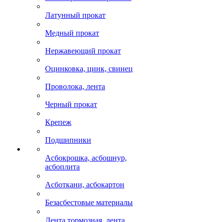
Латунный прокат
Медный прокат
Нержавеющий прокат
Оцинковка, цинк, свинец
Проволока, лента
Черный прокат
Крепеж
Подшипники
Асбокрошка, асбошнур,
асбоплита
Асботкани, асбокартон
Безасбестовые материалы
Лента тормозная, лента