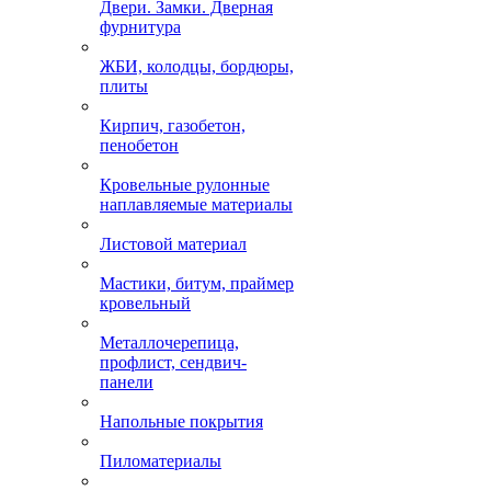
Двери. Замки. Дверная
фурнитура
ЖБИ, колодцы, бордюры,
плиты
Кирпич, газобетон,
пенобетон
Кровельные рулонные
наплавляемые материалы
Листовой материал
Мастики, битум, праймер
кровельный
Металлочерепица,
профлист, сендвич-
панели
Напольные покрытия
Пиломатериалы