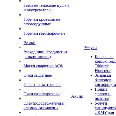
Газовые тепловые пушки
и обогреватели
Горелки кровельные
газовоздушные
Горелки газосварочные
Резаки
Услуги
Расходники (соединения,
ремкомплекты)
Колеровка
красок Текс
Маски сварщика АСФ
Tikkurila,
Finncolor
Очки защитные
Заправка
баллонов
Паяльные материалы
кислородом
Пошив
Очки газосварочные
флагов и
Акции
пологов
Электрододержатели и
Услуги
клеммы заземления
манипулято
с КМУ для