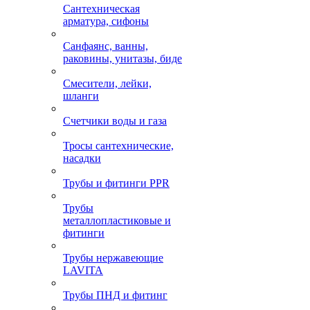
Сантехническая
арматура, сифоны
Санфаянс, ванны,
раковины, унитазы, биде
Смесители, лейки,
шланги
Счетчики воды и газа
Тросы сантехнические,
насадки
Трубы и фитинги PPR
Трубы
металлопластиковые и
фитинги
Трубы нержавеющие
LAVITA
Трубы ПНД и фитинг