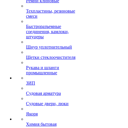
Ремни клиновые
Техпластины, резиновые
смеси
Быстроразъемные
соединения, камлоки,
штуцеры
Шнур уплотнительный
Щетки стеклоочистителя
Рукава и шланги
промышленные
ЗИП
Судовая арматура
Судовые двери, люки
Якоря
Химия бытовая