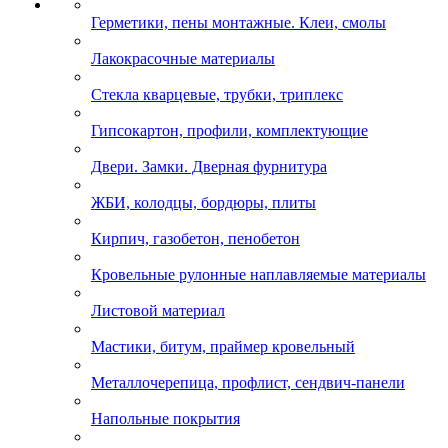
Герметики, пены монтажные. Клеи, смолы
Лакокрасочные материалы
Стекла кварцевые, трубки, триплекс
Гипсокартон, профили, комплектующие
Двери. Замки. Дверная фурнитура
ЖБИ, колодцы, бордюры, плиты
Кирпич, газобетон, пенобетон
Кровельные рулонные наплавляемые материалы
Листовой материал
Мастики, битум, праймер кровельный
Металлочерепица, профлист, сендвич-панели
Напольные покрытия