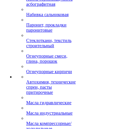
асбографитная
Набивка сальниковая
Паронит, прокладки
паронитовые
Стеклоткани, текстиль
строительный
Огнеупорные смеси,
глина, порошок
Огнеупорные кирпичи
Автохимия, технические
спреи, пасты
притирочные
Масла гидравлические
Масла индустриальные
Масла компрессорные/
холодильные