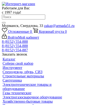
Работаем для Вас
с 1997 года!
Мурманск, Свердлова, 33
zakaz@armada51.ru
Отложенные
0
Корзина
0
пуста
0
Войти
Мой кабинет
8 (8152) 554-888
8 (8152) 554-888
8 (8152) 554-887
Заказать звонок
Каталог
Собери свой набор
Инструмент
Спецодежда, обувь, СИЗ
Строительные материалы
Сантехника
Электротехнические товары и
оборудование
Газы технические
Электрогазосварочное оборудование
Хозяйственно-бытовые товары