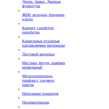
Двери. Замки. Дверная
фурнитура
ЖБИ, колодцы, бордюры,
плиты
Кирпич, газобетон,
пенобетон
Кровельные рулонные
наплавляемые материалы
Листовой материал
Мастики, битум, праймер
кровельный
Металлочерепица,
профлист, сендвич-
панели
Напольные покрытия
Пиломатериалы