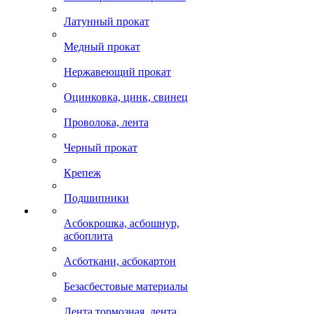
Латунный прокат
Медный прокат
Нержавеющий прокат
Оцинковка, цинк, свинец
Проволока, лента
Черный прокат
Крепеж
Подшипники
Асбокрошка, асбошнур,
асбоплита
Асботкани, асбокартон
Безасбестовые материалы
Лента тормозная, лента