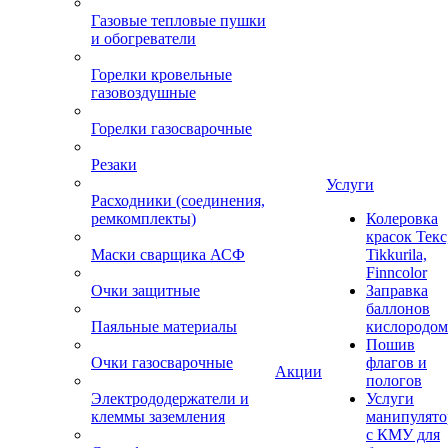
Газовые тепловые пушки
и обогреватели
Горелки кровельные
газовоздушные
Горелки газосварочные
Резаки
Услуги
Расходники (соединения,
ремкомплекты)
Колеровка
красок Текс
Маски сварщика АСФ
Tikkurila,
Finncolor
Очки защитные
Заправка
баллонов
Паяльные материалы
кислородом
Пошив
Очки газосварочные
флагов и
Акции
пологов
Электрододержатели и
Услуги
клеммы заземления
манипулято
с КМУ для