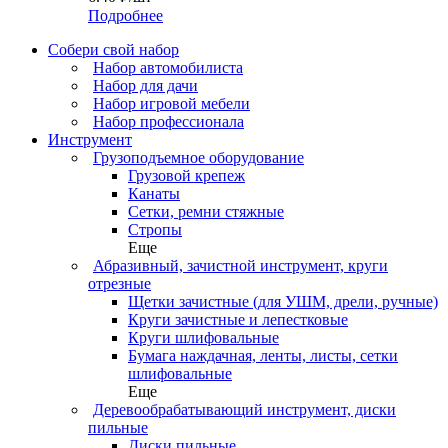
Подробнее
Собери свой набор
Набор автомобилиста
Набор для дачи
Набор игровой мебели
Набор профессионала
Инструмент
Грузоподъемное оборудование
Грузовой крепеж
Канаты
Сетки, ремни стяжные
Стропы
Еще
Абразивный, зачистной инструмент, круги
отрезные
Щетки зачистные (для УШМ, дрели, ручные)
Круги зачистные и лепестковые
Круги шлифовальные
Бумага наждачная, ленты, листы, сетки
шлифовальные
Еще
Деревообрабатывающий инструмент, диски
пильные
Диски пильные