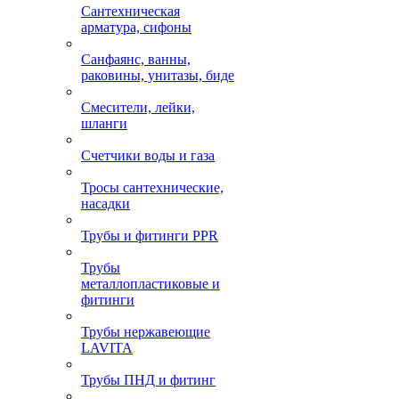
Сантехническая
арматура, сифоны
Санфаянс, ванны,
раковины, унитазы, биде
Смесители, лейки,
шланги
Счетчики воды и газа
Тросы сантехнические,
насадки
Трубы и фитинги PPR
Трубы
металлопластиковые и
фитинги
Трубы нержавеющие
LAVITA
Трубы ПНД и фитинг