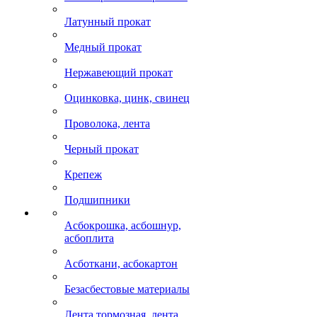
Латунный прокат
Медный прокат
Нержавеющий прокат
Оцинковка, цинк, свинец
Проволока, лента
Черный прокат
Крепеж
Подшипники
Асбокрошка, асбошнур,
асбоплита
Асботкани, асбокартон
Безасбестовые материалы
Лента тормозная, лента