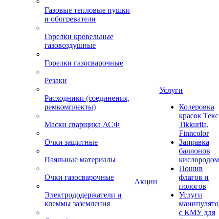
Газовые тепловые пушки
и обогреватели
Горелки кровельные
газовоздушные
Горелки газосварочные
Резаки
Услуги
Расходники (соединения,
ремкомплекты)
Колеровка
красок Текс
Маски сварщика АСФ
Tikkurila,
Finncolor
Очки защитные
Заправка
баллонов
Паяльные материалы
кислородом
Пошив
Очки газосварочные
флагов и
Акции
пологов
Электрододержатели и
Услуги
клеммы заземления
манипулято
с КМУ для