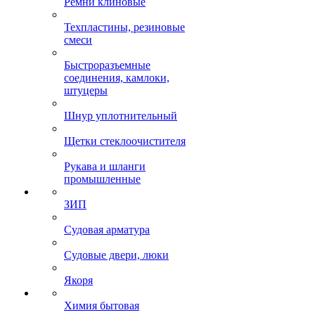
Ремни клиновые
Техпластины, резиновые
смеси
Быстроразъемные
соединения, камлоки,
штуцеры
Шнур уплотнительный
Щетки стеклоочистителя
Рукава и шланги
промышленные
ЗИП
Судовая арматура
Судовые двери, люки
Якоря
Химия бытовая