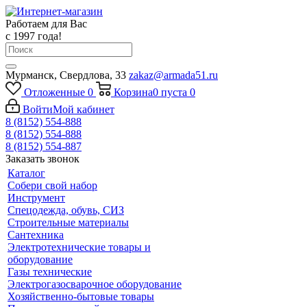
Работаем для Вас
с 1997 года!
Мурманск, Свердлова, 33
zakaz@armada51.ru
Отложенные
0
Корзина
0
пуста
0
Войти
Мой кабинет
8 (8152) 554-888
8 (8152) 554-888
8 (8152) 554-887
Заказать звонок
Каталог
Собери свой набор
Инструмент
Спецодежда, обувь, СИЗ
Строительные материалы
Сантехника
Электротехнические товары и
оборудование
Газы технические
Электрогазосварочное оборудование
Хозяйственно-бытовые товары