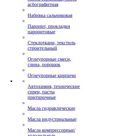
асбографитная
Набивка сальниковая
Паронит, прокладки
паронитовые
Стеклоткани, текстиль
строительный
Огнеупорные смеси,
глина, порошок
Огнеупорные кирпичи
Автохимия, технические
спреи, пасты
притирочные
Масла гидравлические
Масла индустриальные
Масла компрессорные/
холодильные