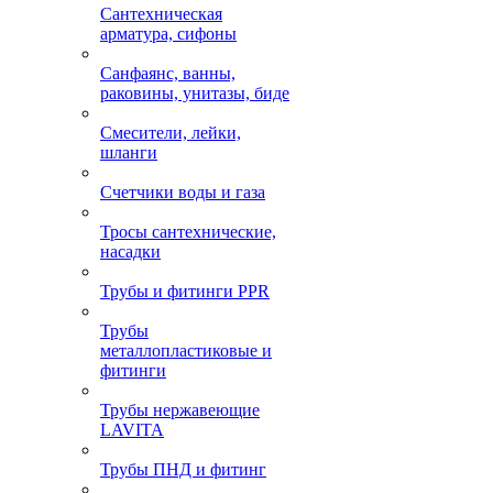
Сантехническая
арматура, сифоны
Санфаянс, ванны,
раковины, унитазы, биде
Смесители, лейки,
шланги
Счетчики воды и газа
Тросы сантехнические,
насадки
Трубы и фитинги PPR
Трубы
металлопластиковые и
фитинги
Трубы нержавеющие
LAVITA
Трубы ПНД и фитинг