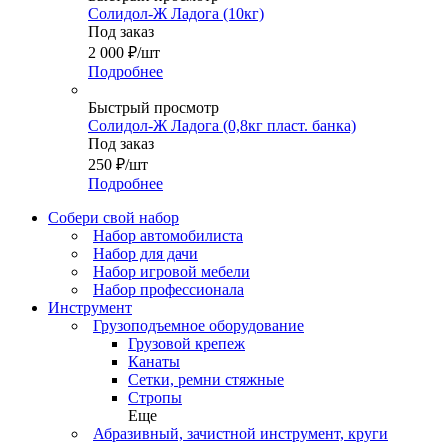
Солидол-Ж Ладога (10кг)
Под заказ
2 000
₽
/шт
Подробнее
Быстрый просмотр
Солидол-Ж Ладога (0,8кг пласт. банка)
Под заказ
250
₽
/шт
Подробнее
Собери свой набор
Набор автомобилиста
Набор для дачи
Набор игровой мебели
Набор профессионала
Инструмент
Грузоподъемное оборудование
Грузовой крепеж
Канаты
Сетки, ремни стяжные
Стропы
Еще
Абразивный, зачистной инструмент, круги