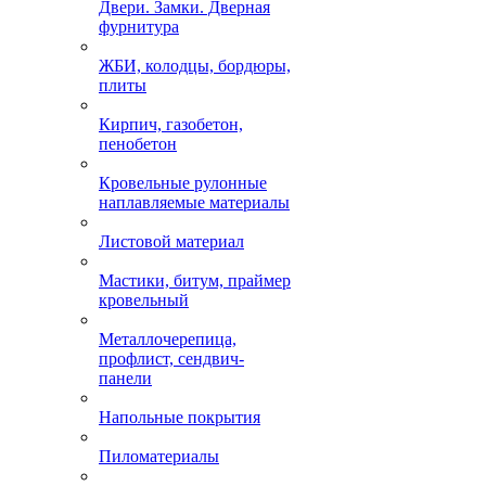
Двери. Замки. Дверная
фурнитура
ЖБИ, колодцы, бордюры,
плиты
Кирпич, газобетон,
пенобетон
Кровельные рулонные
наплавляемые материалы
Листовой материал
Мастики, битум, праймер
кровельный
Металлочерепица,
профлист, сендвич-
панели
Напольные покрытия
Пиломатериалы