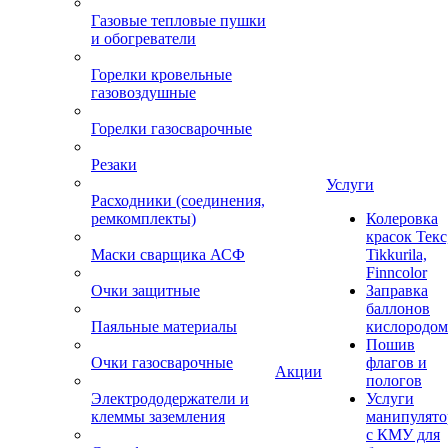
Газовые тепловые пушки
и обогреватели
Горелки кровельные
газовоздушные
Горелки газосварочные
Резаки
Услуги
Расходники (соединения,
ремкомплекты)
Колеровка
красок Текс
Маски сварщика АСФ
Tikkurila,
Finncolor
Очки защитные
Заправка
баллонов
Паяльные материалы
кислородом
Пошив
Очки газосварочные
флагов и
Акции
пологов
Электрододержатели и
Услуги
клеммы заземления
манипулято
с КМУ для