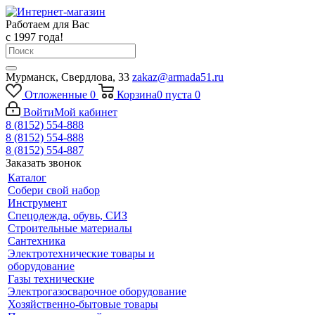
Работаем для Вас
с 1997 года!
Мурманск, Свердлова, 33
zakaz@armada51.ru
Отложенные
0
Корзина
0
пуста
0
Войти
Мой кабинет
8 (8152) 554-888
8 (8152) 554-888
8 (8152) 554-887
Заказать звонок
Каталог
Собери свой набор
Инструмент
Спецодежда, обувь, СИЗ
Строительные материалы
Сантехника
Электротехнические товары и
оборудование
Газы технические
Электрогазосварочное оборудование
Хозяйственно-бытовые товары