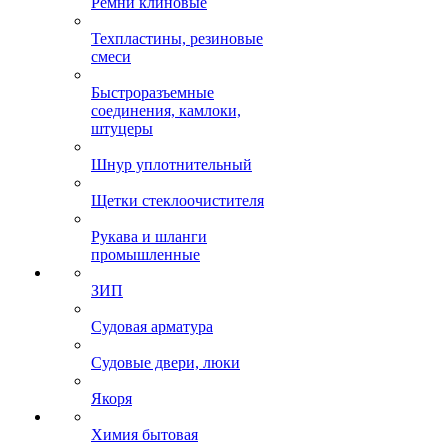
Ремни клиновые
Техпластины, резиновые
смеси
Быстроразъемные
соединения, камлоки,
штуцеры
Шнур уплотнительный
Щетки стеклоочистителя
Рукава и шланги
промышленные
ЗИП
Судовая арматура
Судовые двери, люки
Якоря
Химия бытовая