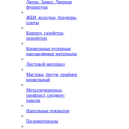
Двери. Замки. Дверная
фурнитура
ЖБИ, колодцы, бордюры,
плиты
Кирпич, газобетон,
пенобетон
Кровельные рулонные
наплавляемые материалы
Листовой материал
Мастики, битум, праймер
кровельный
Металлочерепица,
профлист, сендвич-
панели
Напольные покрытия
Пиломатериалы