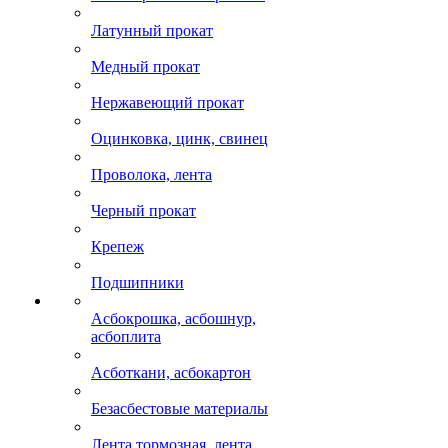
Латунный прокат
Медный прокат
Нержавеющий прокат
Оцинковка, цинк, свинец
Проволока, лента
Черный прокат
Крепеж
Подшипники
Асбокрошка, асбошнур,
асбоплита
Асботкани, асбокартон
Безасбестовые материалы
Лента тормозная, лента