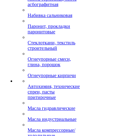
асбографитная
Набивка сальниковая
Паронит, прокладки
паронитовые
Стеклоткани, текстиль
строительный
Огнеупорные смеси,
глина, порошок
Огнеупорные кирпичи
Автохимия, технические
спреи, пасты
притирочные
Масла гидравлические
Масла индустриальные
Масла компрессорные/
холодильные