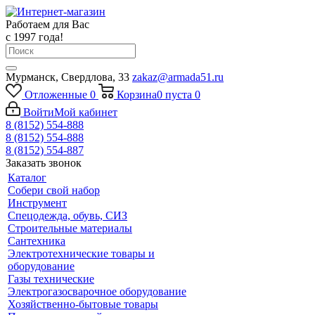
Работаем для Вас
с 1997 года!
Мурманск, Свердлова, 33
zakaz@armada51.ru
Отложенные
0
Корзина
0
пуста
0
Войти
Мой кабинет
8 (8152) 554-888
8 (8152) 554-888
8 (8152) 554-887
Заказать звонок
Каталог
Собери свой набор
Инструмент
Спецодежда, обувь, СИЗ
Строительные материалы
Сантехника
Электротехнические товары и
оборудование
Газы технические
Электрогазосварочное оборудование
Хозяйственно-бытовые товары