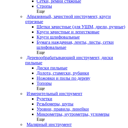
Сетки, ремни стяжные
Стропы
Еще
Абразивный, зачистной инструмент, круги
отрезные
Щетки зачистные (для УШМ, дрели, ручные)
Круги зачистные и лепестковые
Круги шлифовальные
Бумага наждачная, ленты, листы, сетки
шлифовальные
Еще
Деревообрабатывающий инструмент, диски
пильные
Диски пильные
Долота, стамески, рубанки
Ножовки и пилы по дереву
Топоры
Еще
Измерительный инструмент
Рулетки
Резьбомеры, щупы
Уровни, правила, линейки
Микрометры, нутрометры, угломеры
Еще
Малярный инструмент