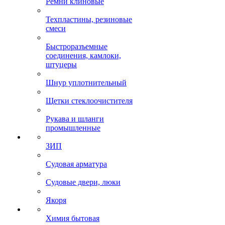
Ремни клиновые
Техпластины, резиновые
смеси
Быстроразъемные
соединения, камлоки,
штуцеры
Шнур уплотнительный
Щетки стеклоочистителя
Рукава и шланги
промышленные
ЗИП
Судовая арматура
Судовые двери, люки
Якоря
Химия бытовая