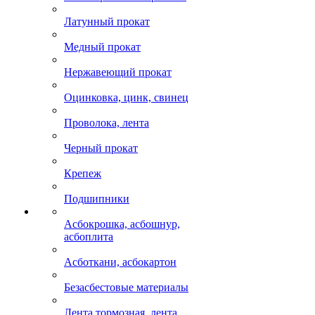
Латунный прокат
Медный прокат
Нержавеющий прокат
Оцинковка, цинк, свинец
Проволока, лента
Черный прокат
Крепеж
Подшипники
Асбокрошка, асбошнур,
асбоплита
Асботкани, асбокартон
Безасбестовые материалы
Лента тормозная, лента