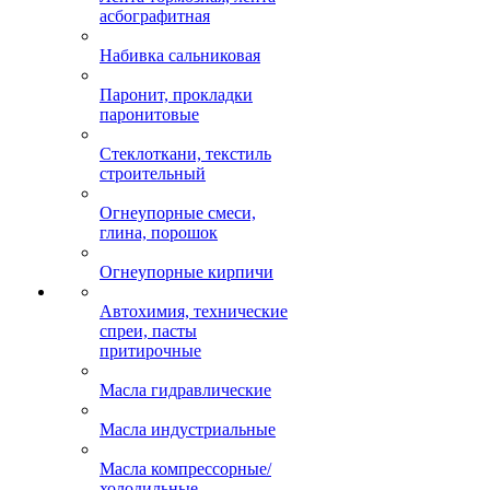
асбографитная
Набивка сальниковая
Паронит, прокладки
паронитовые
Стеклоткани, текстиль
строительный
Огнеупорные смеси,
глина, порошок
Огнеупорные кирпичи
Автохимия, технические
спреи, пасты
притирочные
Масла гидравлические
Масла индустриальные
Масла компрессорные/
холодильные