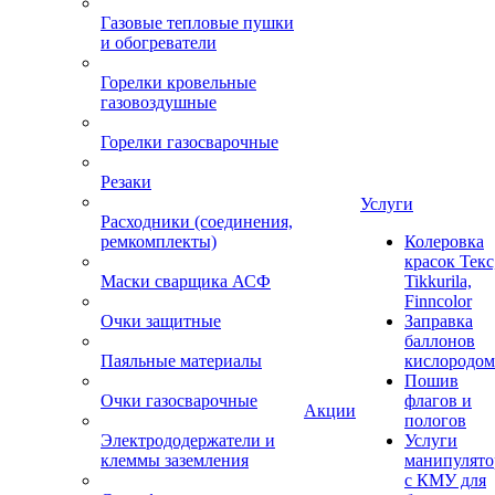
Газовые тепловые пушки
и обогреватели
Горелки кровельные
газовоздушные
Горелки газосварочные
Резаки
Услуги
Расходники (соединения,
ремкомплекты)
Колеровка
красок Текс
Маски сварщика АСФ
Tikkurila,
Finncolor
Очки защитные
Заправка
баллонов
Паяльные материалы
кислородом
Пошив
Очки газосварочные
флагов и
Акции
пологов
Электрододержатели и
Услуги
клеммы заземления
манипулято
с КМУ для