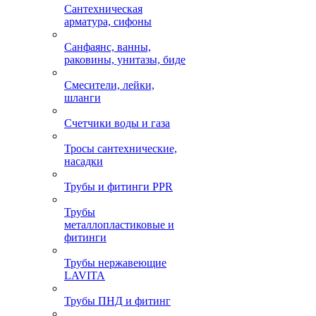
Сантехническая
арматура, сифоны
Санфаянс, ванны,
раковины, унитазы, биде
Смесители, лейки,
шланги
Счетчики воды и газа
Тросы сантехнические,
насадки
Трубы и фитинги PPR
Трубы
металлопластиковые и
фитинги
Трубы нержавеющие
LAVITA
Трубы ПНД и фитинг