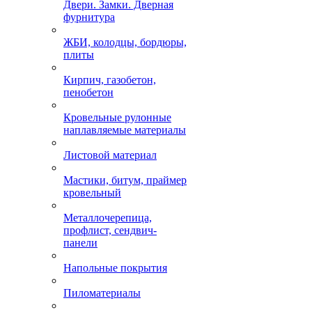
Двери. Замки. Дверная
фурнитура
ЖБИ, колодцы, бордюры,
плиты
Кирпич, газобетон,
пенобетон
Кровельные рулонные
наплавляемые материалы
Листовой материал
Мастики, битум, праймер
кровельный
Металлочерепица,
профлист, сендвич-
панели
Напольные покрытия
Пиломатериалы