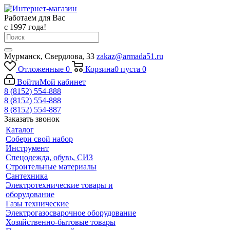
Работаем для Вас
с 1997 года!
Мурманск, Свердлова, 33
zakaz@armada51.ru
Отложенные
0
Корзина
0
пуста
0
Войти
Мой кабинет
8 (8152) 554-888
8 (8152) 554-888
8 (8152) 554-887
Заказать звонок
Каталог
Собери свой набор
Инструмент
Спецодежда, обувь, СИЗ
Строительные материалы
Сантехника
Электротехнические товары и
оборудование
Газы технические
Электрогазосварочное оборудование
Хозяйственно-бытовые товары