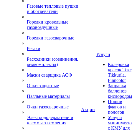
Газовые тепловые пушки
и обогреватели
Горелки кровельные
газовоздушные
Горелки газосварочные
Резаки
Услуги
Расходники (соединения,
ремкомплекты)
Колеровка
красок Текс
Маски сварщика АСФ
Tikkurila,
Finncolor
Очки защитные
Заправка
баллонов
Паяльные материалы
кислородом
Пошив
Очки газосварочные
флагов и
Акции
пологов
Электрододержатели и
Услуги
клеммы заземления
манипулято
с КМУ для