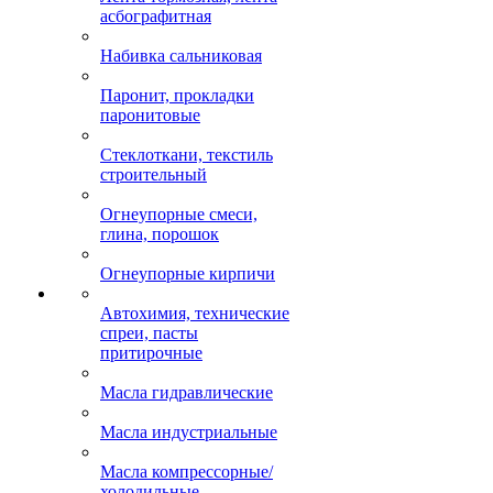
асбографитная
Набивка сальниковая
Паронит, прокладки
паронитовые
Стеклоткани, текстиль
строительный
Огнеупорные смеси,
глина, порошок
Огнеупорные кирпичи
Автохимия, технические
спреи, пасты
притирочные
Масла гидравлические
Масла индустриальные
Масла компрессорные/
холодильные