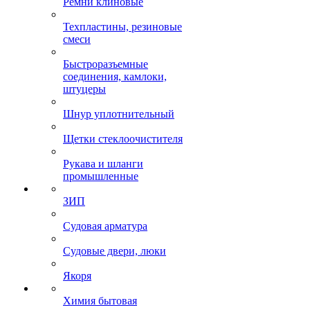
Ремни клиновые
Техпластины, резиновые
смеси
Быстроразъемные
соединения, камлоки,
штуцеры
Шнур уплотнительный
Щетки стеклоочистителя
Рукава и шланги
промышленные
ЗИП
Судовая арматура
Судовые двери, люки
Якоря
Химия бытовая