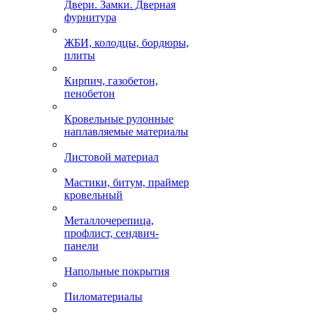
Двери. Замки. Дверная
фурнитура
ЖБИ, колодцы, бордюры,
плиты
Кирпич, газобетон,
пенобетон
Кровельные рулонные
наплавляемые материалы
Листовой материал
Мастики, битум, праймер
кровельный
Металлочерепица,
профлист, сендвич-
панели
Напольные покрытия
Пиломатериалы