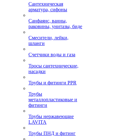
Сантехническая
арматура, сифоны
Санфаянс, ванны,
раковины, унитазы, биде
Смесители, лейки,
шланги
Счетчики воды и газа
Тросы сантехнические,
насадки
Трубы и фитинги PPR
Трубы
металлопластиковые и
фитинги
Трубы нержавеющие
LAVITA
Трубы ПНД и фитинг