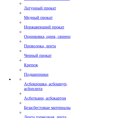
Латунный прокат
Медный прокат
Нержавеющий прокат
Оцинковка, цинк, свинец
Проволока, лента
Черный прокат
Крепеж
Подшипники
Асбокрошка, асбошнур,
асбоплита
Асботкани, асбокартон
Безасбестовые материалы
Лента тормозная, лента