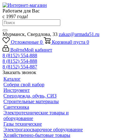
Работаем для Вас
с 1997 года!
Мурманск, Свердлова, 33
zakaz@armada51.ru
Отложенные
0
Корзина
0
пуста
0
Войти
Мой кабинет
8 (8152) 554-888
8 (8152) 554-888
8 (8152) 554-887
Заказать звонок
Каталог
Собери свой набор
Инструмент
Спецодежда, обувь, СИЗ
Строительные материалы
Сантехника
Электротехнические товары и
оборудование
Газы технические
Электрогазосварочное оборудование
Хозяйственно-бытовые товары