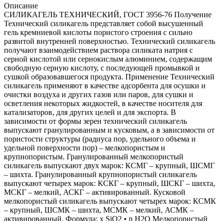
Описание
СИЛИКАГЕЛЬ ТЕХНИЧЕСКИЙ, ГОСТ 3956-76 Получение
Технический силикагель представляет собой высушенный
гель кремниевой кислоты пористого строения с сильно
развитой внутренней поверхностью. Технический силикагель
получают взаимодействием раствора силиката натрия с
серной кислотой или сернокислым алюминием, содержащим
свободную серную кислоту, с последующей промывкой и
сушкой образовавшегося продукта. Применение Технический
силикагель применяют в качестве адсорбента для осушки и
очистки воздуха и других газов или паров, для сушки и
осветления некоторых жидкостей, в качестве носителя для
катализаторов, для других целей и для экспорта. В
зависимости от формы зерен технический силикагель
выпускают гранулированным и кусковым, а в зависимости от
пористости структуры (радиуса пор, удельного объема и
удельной поверхности пор) – мелкопористым и
крупнопористым. Гранулированный мелкопористый
силикагель выпускают двух марок: КСМГ – крупный, ШСМГ
– шихта. Гранулированный крупнопористый силикагель
выпускают четырех марок: КСКГ – крупный, ШСКГ – шихта,
МСКГ – мелкий, АСКГ – активированный. Кусковой
мелкопористый силикагель выпускают четырех марок: КСМК
– крупный, ШСМК – шихта, МСМК – мелкий, АСМК –
активированный. Формула: x SiO2 • n H2O Мелкопористый