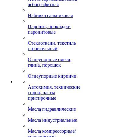
асбографитная
Набивка сальниковая
Паронит, прокладки
паронитовые
Стеклоткани, текстиль
строительный
Огнеупорные смеси,
глина, порошок
Огнеупорные кирпичи
Автохимия, технические
спреи, пасты
притирочные
Масла гидравлические
Масла индустриальные
Масла компрессорные/
холодильные