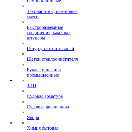
Ремни клиновые
Техпластины, резиновые
смеси
Быстроразъемные
соединения, камлоки,
штуцеры
Шнур уплотнительный
Щетки стеклоочистителя
Рукава и шланги
промышленные
ЗИП
Судовая арматура
Судовые двери, люки
Якоря
Химия бытовая