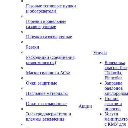
Газовые тепловые пушки
и обогреватели
Горелки кровельные
газовоздушные
Горелки газосварочные
Резаки
Услуги
Расходники (соединения,
ремкомплекты)
Колеровка
красок Текс
Маски сварщика АСФ
Tikkurila,
Finncolor
Очки защитные
Заправка
баллонов
Паяльные материалы
кислородом
Пошив
Очки газосварочные
флагов и
Акции
пологов
Электрододержатели и
Услуги
клеммы заземления
манипулято
с КМУ для