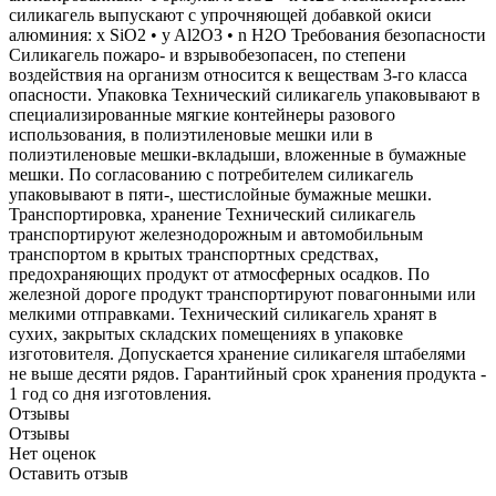
силикагель выпускают с упрочняющей добавкой окиси
алюминия: x SiO2 • y Al2O3 • n H2O Требования безопасности
Силикагель пожаро- и взрывобезопасен, по степени
воздействия на организм относится к веществам 3-го класса
опасности. Упаковка Технический силикагель упаковывают в
специализированные мягкие контейнеры разового
использования, в полиэтиленовые мешки или в
полиэтиленовые мешки-вкладыши, вложенные в бумажные
мешки. По согласованию с потребителем силикагель
упаковывают в пяти-, шестислойные бумажные мешки.
Транспортировка, хранение Технический силикагель
транспортируют железнодорожным и автомобильным
транспортом в крытых транспортных средствах,
предохраняющих продукт от атмосферных осадков. По
железной дороге продукт транспортируют повагонными или
мелкими отправками. Технический силикагель хранят в
сухих, закрытых складских помещениях в упаковке
изготовителя. Допускается хранение силикагеля штабелями
не выше десяти рядов. Гарантийный срок хранения продукта -
1 год со дня изготовления.
Отзывы
Отзывы
Нет оценок
Оставить отзыв