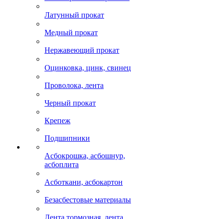
Латунный прокат
Медный прокат
Нержавеющий прокат
Оцинковка, цинк, свинец
Проволока, лента
Черный прокат
Крепеж
Подшипники
Асбокрошка, асбошнур,
асбоплита
Асботкани, асбокартон
Безасбестовые материалы
Лента тормозная, лента