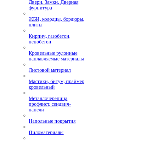
Двери. Замки. Дверная
фурнитура
ЖБИ, колодцы, бордюры,
плиты
Кирпич, газобетон,
пенобетон
Кровельные рулонные
наплавляемые материалы
Листовой материал
Мастики, битум, праймер
кровельный
Металлочерепица,
профлист, сендвич-
панели
Напольные покрытия
Пиломатериалы