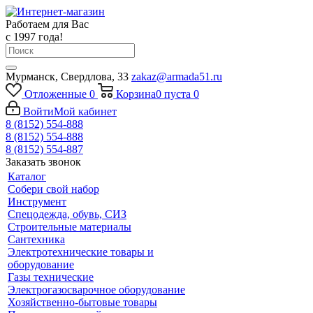
Работаем для Вас
с 1997 года!
Мурманск, Свердлова, 33
zakaz@armada51.ru
Отложенные
0
Корзина
0
пуста
0
Войти
Мой кабинет
8 (8152) 554-888
8 (8152) 554-888
8 (8152) 554-887
Заказать звонок
Каталог
Собери свой набор
Инструмент
Спецодежда, обувь, СИЗ
Строительные материалы
Сантехника
Электротехнические товары и
оборудование
Газы технические
Электрогазосварочное оборудование
Хозяйственно-бытовые товары