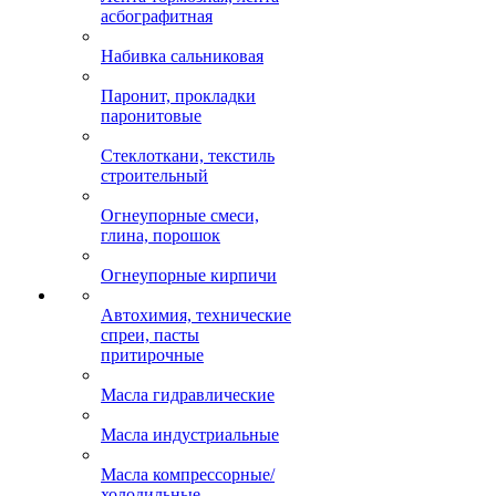
асбографитная
Набивка сальниковая
Паронит, прокладки
паронитовые
Стеклоткани, текстиль
строительный
Огнеупорные смеси,
глина, порошок
Огнеупорные кирпичи
Автохимия, технические
спреи, пасты
притирочные
Масла гидравлические
Масла индустриальные
Масла компрессорные/
холодильные