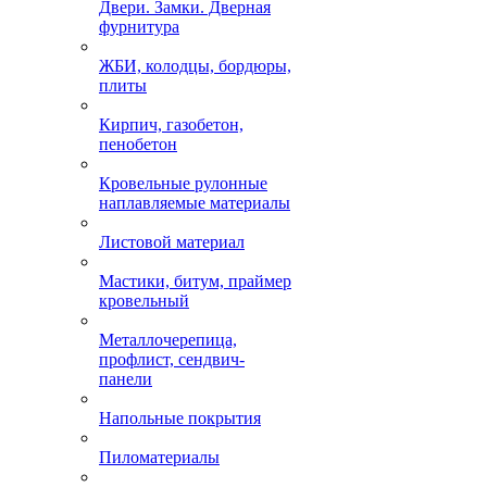
Двери. Замки. Дверная
фурнитура
ЖБИ, колодцы, бордюры,
плиты
Кирпич, газобетон,
пенобетон
Кровельные рулонные
наплавляемые материалы
Листовой материал
Мастики, битум, праймер
кровельный
Металлочерепица,
профлист, сендвич-
панели
Напольные покрытия
Пиломатериалы