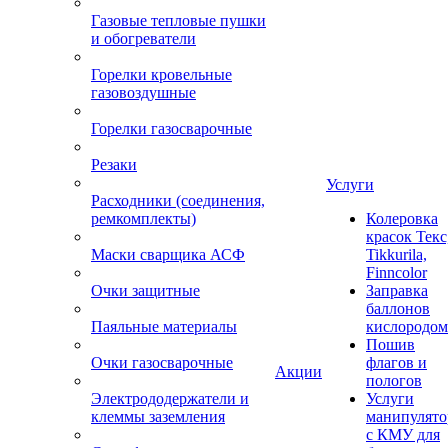
Газовые тепловые пушки
и обогреватели
Горелки кровельные
газовоздушные
Горелки газосварочные
Резаки
Услуги
Расходники (соединения,
ремкомплекты)
Колеровка
красок Текс
Маски сварщика АСФ
Tikkurila,
Finncolor
Очки защитные
Заправка
баллонов
Паяльные материалы
кислородом
Пошив
Очки газосварочные
флагов и
Акции
пологов
Электрододержатели и
Услуги
клеммы заземления
манипулято
с КМУ для