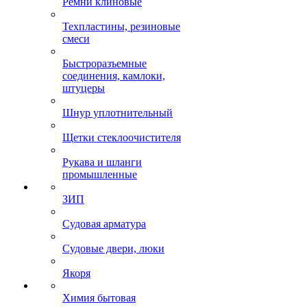
Ремни клиновые
Техпластины, резиновые
смеси
Быстроразъемные
соединения, камлоки,
штуцеры
Шнур уплотнительный
Щетки стеклоочистителя
Рукава и шланги
промышленные
ЗИП
Судовая арматура
Судовые двери, люки
Якоря
Химия бытовая