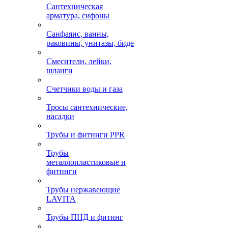
Сантехническая
арматура, сифоны
Санфаянс, ванны,
раковины, унитазы, биде
Смесители, лейки,
шланги
Счетчики воды и газа
Тросы сантехнические,
насадки
Трубы и фитинги PPR
Трубы
металлопластиковые и
фитинги
Трубы нержавеющие
LAVITA
Трубы ПНД и фитинг