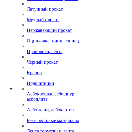
Латунный прокат
Медный прокат
Нержавеющий прокат
Оцинковка, цинк, свинец
Проволока, лента
Черный прокат
Крепеж
Подшипники
Асбокрошка, асбошнур,
асбоплита
Асботкани, асбокартон
Безасбестовые материалы
Лента тормозная, лента