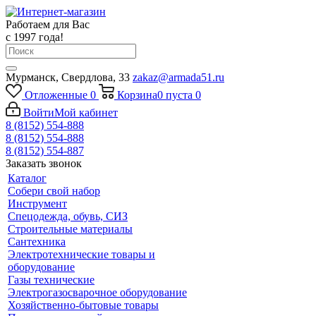
Работаем для Вас
с 1997 года!
Мурманск, Свердлова, 33
zakaz@armada51.ru
Отложенные
0
Корзина
0
пуста
0
Войти
Мой кабинет
8 (8152) 554-888
8 (8152) 554-888
8 (8152) 554-887
Заказать звонок
Каталог
Собери свой набор
Инструмент
Спецодежда, обувь, СИЗ
Строительные материалы
Сантехника
Электротехнические товары и
оборудование
Газы технические
Электрогазосварочное оборудование
Хозяйственно-бытовые товары