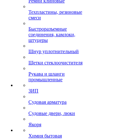
Ремни клиновые
Техпластины, резиновые
смеси
Быстроразъемные
соединения, камлоки,
штуцеры
Шнур уплотнительный
Щетки стеклоочистителя
Рукава и шланги
промышленные
ЗИП
Судовая арматура
Судовые двери, люки
Якоря
Химия бытовая