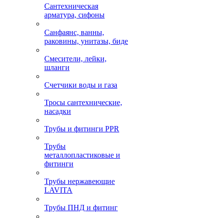
Сантехническая
арматура, сифоны
Санфаянс, ванны,
раковины, унитазы, биде
Смесители, лейки,
шланги
Счетчики воды и газа
Тросы сантехнические,
насадки
Трубы и фитинги PPR
Трубы
металлопластиковые и
фитинги
Трубы нержавеющие
LAVITA
Трубы ПНД и фитинг