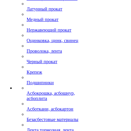
Латунный прокат
Медный прокат
Нержавеющий прокат
Оцинковка, цинк, свинец
Проволока, лента
Черный прокат
Крепеж
Подшипники
Асбокрошка, асбошнур,
асбоплита
Асботкани, асбокартон
Безасбестовые материалы
Лента тормозная, лента