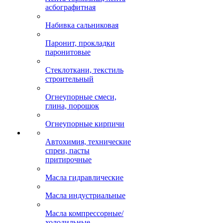
асбографитная
Набивка сальниковая
Паронит, прокладки
паронитовые
Стеклоткани, текстиль
строительный
Огнеупорные смеси,
глина, порошок
Огнеупорные кирпичи
Автохимия, технические
спреи, пасты
притирочные
Масла гидравлические
Масла индустриальные
Масла компрессорные/
холодильные