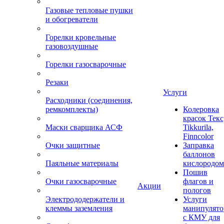
Газовые тепловые пушки
и обогреватели
Горелки кровельные
газовоздушные
Горелки газосварочные
Резаки
Услуги
Расходники (соединения,
ремкомплекты)
Колеровка
красок Текс
Маски сварщика АСФ
Tikkurila,
Finncolor
Очки защитные
Заправка
баллонов
Паяльные материалы
кислородом
Пошив
Очки газосварочные
флагов и
Акции
пологов
Электрододержатели и
Услуги
клеммы заземления
манипулято
с КМУ для