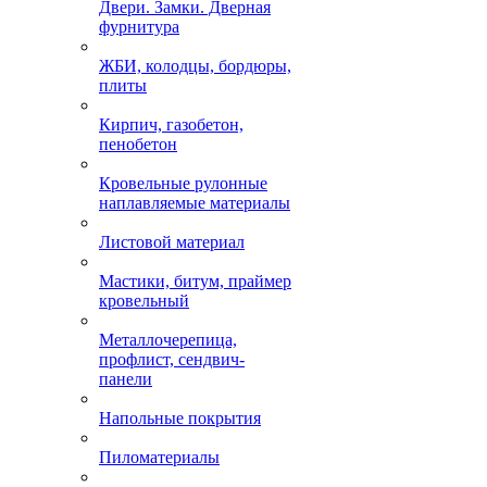
Двери. Замки. Дверная
фурнитура
ЖБИ, колодцы, бордюры,
плиты
Кирпич, газобетон,
пенобетон
Кровельные рулонные
наплавляемые материалы
Листовой материал
Мастики, битум, праймер
кровельный
Металлочерепица,
профлист, сендвич-
панели
Напольные покрытия
Пиломатериалы