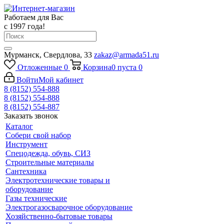
Работаем для Вас
с 1997 года!
Мурманск, Свердлова, 33
zakaz@armada51.ru
Отложенные
0
Корзина
0
пуста
0
Войти
Мой кабинет
8 (8152) 554-888
8 (8152) 554-888
8 (8152) 554-887
Заказать звонок
Каталог
Собери свой набор
Инструмент
Спецодежда, обувь, СИЗ
Строительные материалы
Сантехника
Электротехнические товары и
оборудование
Газы технические
Электрогазосварочное оборудование
Хозяйственно-бытовые товары