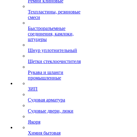
Ремни клиновые
Техпластины, резиновые
смеси
Быстроразъемные
соединения, камлоки,
штуцеры
Шнур уплотнительный
Щетки стеклоочистителя
Рукава и шланги
промышленные
ЗИП
Судовая арматура
Судовые двери, люки
Якоря
Химия бытовая