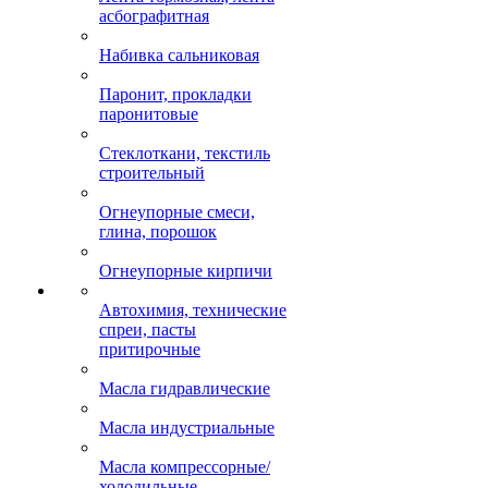
асбографитная
Набивка сальниковая
Паронит, прокладки
паронитовые
Стеклоткани, текстиль
строительный
Огнеупорные смеси,
глина, порошок
Огнеупорные кирпичи
Автохимия, технические
спреи, пасты
притирочные
Масла гидравлические
Масла индустриальные
Масла компрессорные/
холодильные