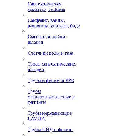
Сантехническая
арматура, сифоны
Санфаянс, ванны,
раковины, унитазы, биде
Смесители, лейки,
шланги
Счетчики воды и газа
Тросы сантехнические,
насадки
Трубы и фитинги PPR
Трубы
металлопластиковые и
фитинги
Трубы нержавеющие
LAVITA
Трубы ПНД и фитинг