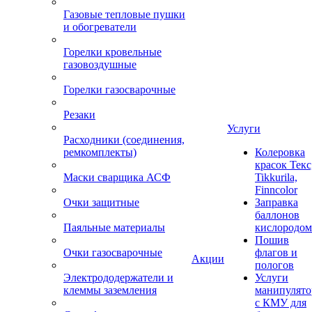
Газовые тепловые пушки
и обогреватели
Горелки кровельные
газовоздушные
Горелки газосварочные
Резаки
Услуги
Расходники (соединения,
ремкомплекты)
Колеровка
красок Текс
Маски сварщика АСФ
Tikkurila,
Finncolor
Очки защитные
Заправка
баллонов
Паяльные материалы
кислородом
Пошив
Очки газосварочные
флагов и
Акции
пологов
Электрододержатели и
Услуги
клеммы заземления
манипулято
с КМУ для