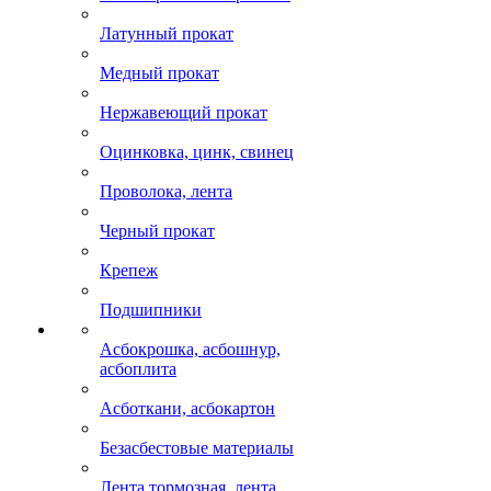
Латунный прокат
Медный прокат
Нержавеющий прокат
Оцинковка, цинк, свинец
Проволока, лента
Черный прокат
Крепеж
Подшипники
Асбокрошка, асбошнур,
асбоплита
Асботкани, асбокартон
Безасбестовые материалы
Лента тормозная, лента