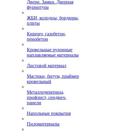
Двери. Замки. Дверная
фурнитура
ЖБИ, колодцы, бордюры,
плиты
Кирпич, газобетон,
пенобетон
Кровельные рулонные
наплавляемые материалы
Листовой материал
Мастики, битум, праймер
кровельный
Металлочерепица,
профлист, сендвич-
панели
Напольные покрытия
Пиломатериалы