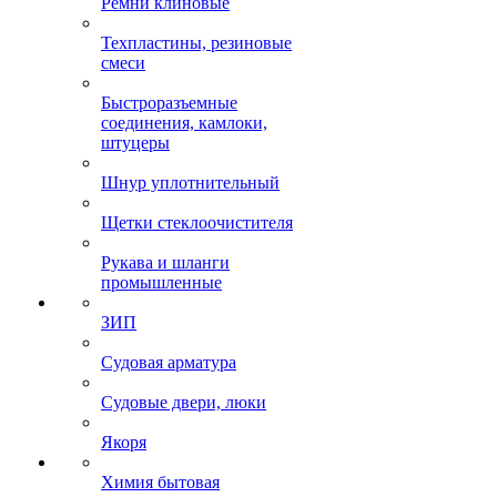
Ремни клиновые
Техпластины, резиновые
смеси
Быстроразъемные
соединения, камлоки,
штуцеры
Шнур уплотнительный
Щетки стеклоочистителя
Рукава и шланги
промышленные
ЗИП
Судовая арматура
Судовые двери, люки
Якоря
Химия бытовая