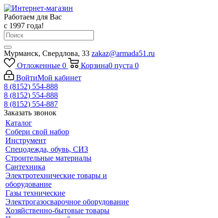
Работаем для Вас
с 1997 года!
Мурманск, Свердлова, 33
zakaz@armada51.ru
Отложенные
0
Корзина
0
пуста
0
Войти
Мой кабинет
8 (8152) 554-888
8 (8152) 554-888
8 (8152) 554-887
Заказать звонок
Каталог
Собери свой набор
Инструмент
Спецодежда, обувь, СИЗ
Строительные материалы
Сантехника
Электротехнические товары и
оборудование
Газы технические
Электрогазосварочное оборудование
Хозяйственно-бытовые товары