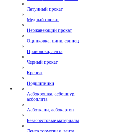
Латунный прокат
Медный прокат
Нержавеющий прокат
Оцинковка, цинк, свинец
Проволока, лента
Черный прокат
Крепеж
Подшипники
Асбокрошка, асбошнур,
асбоплита
Асботкани, асбокартон
Безасбестовые материалы
Лента тормозная, лента