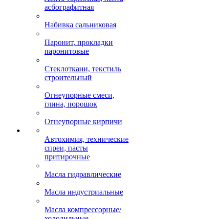
асбографитная
Набивка сальниковая
Паронит, прокладки
паронитовые
Стеклоткани, текстиль
строительный
Огнеупорные смеси,
глина, порошок
Огнеупорные кирпичи
Автохимия, технические
спреи, пасты
притирочные
Масла гидравлические
Масла индустриальные
Масла компрессорные/
холодильные