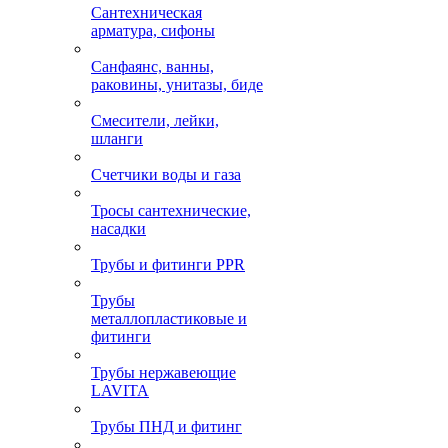
Сантехническая
арматура, сифоны
Санфаянс, ванны,
раковины, унитазы, биде
Смесители, лейки,
шланги
Счетчики воды и газа
Тросы сантехнические,
насадки
Трубы и фитинги PPR
Трубы
металлопластиковые и
фитинги
Трубы нержавеющие
LAVITA
Трубы ПНД и фитинг