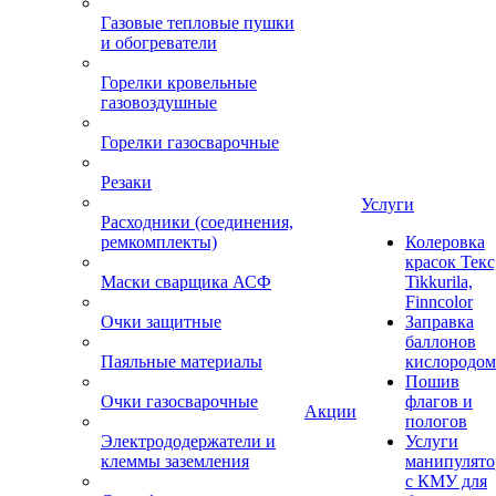
Газовые тепловые пушки
и обогреватели
Горелки кровельные
газовоздушные
Горелки газосварочные
Резаки
Услуги
Расходники (соединения,
ремкомплекты)
Колеровка
красок Текс
Маски сварщика АСФ
Tikkurila,
Finncolor
Очки защитные
Заправка
баллонов
Паяльные материалы
кислородом
Пошив
Очки газосварочные
флагов и
Акции
пологов
Электрододержатели и
Услуги
клеммы заземления
манипулято
с КМУ для