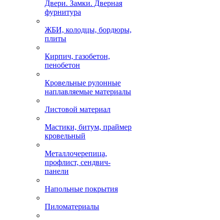
Двери. Замки. Дверная
фурнитура
ЖБИ, колодцы, бордюры,
плиты
Кирпич, газобетон,
пенобетон
Кровельные рулонные
наплавляемые материалы
Листовой материал
Мастики, битум, праймер
кровельный
Металлочерепица,
профлист, сендвич-
панели
Напольные покрытия
Пиломатериалы