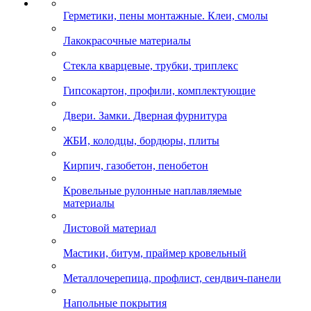
Герметики, пены монтажные. Клеи, смолы
Лакокрасочные материалы
Стекла кварцевые, трубки, триплекс
Гипсокартон, профили, комплектующие
Двери. Замки. Дверная фурнитура
ЖБИ, колодцы, бордюры, плиты
Кирпич, газобетон, пенобетон
Кровельные рулонные наплавляемые
материалы
Листовой материал
Мастики, битум, праймер кровельный
Металлочерепица, профлист, сендвич-панели
Напольные покрытия