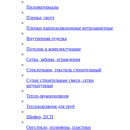
Пиломатериалы
Пленка, скотч
Пленки пароизоляционные ветрозащитные
Внутренняя отделка
Потолок и комплектующие
Сетка, заборы, ограждения
Стеклоткани, текстиль строительный
Сухие строительные смеси, сетки
штукатурные
Тепло-звукоизоляция
Теплоизоляция для труб
Шифер, ЦСП
Оргстекло, полимеры, пластики