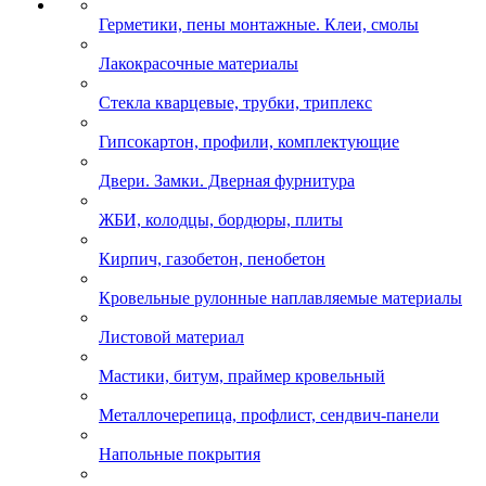
Герметики, пены монтажные. Клеи, смолы
Лакокрасочные материалы
Стекла кварцевые, трубки, триплекс
Гипсокартон, профили, комплектующие
Двери. Замки. Дверная фурнитура
ЖБИ, колодцы, бордюры, плиты
Кирпич, газобетон, пенобетон
Кровельные рулонные наплавляемые материалы
Листовой материал
Мастики, битум, праймер кровельный
Металлочерепица, профлист, сендвич-панели
Напольные покрытия