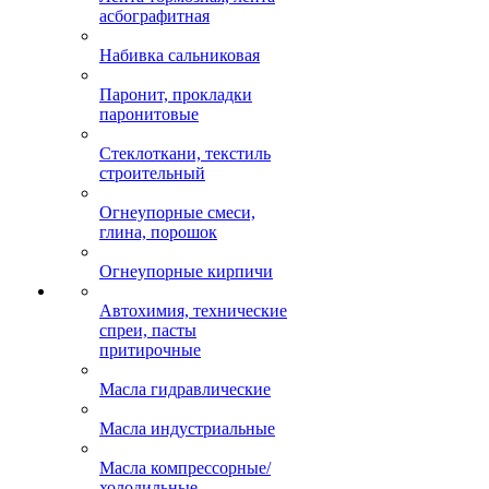
асбографитная
Набивка сальниковая
Паронит, прокладки
паронитовые
Стеклоткани, текстиль
строительный
Огнеупорные смеси,
глина, порошок
Огнеупорные кирпичи
Автохимия, технические
спреи, пасты
притирочные
Масла гидравлические
Масла индустриальные
Масла компрессорные/
холодильные