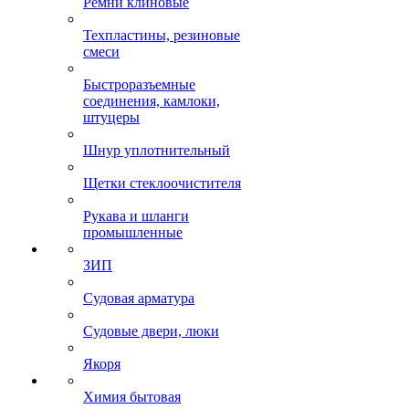
Ремни клиновые
Техпластины, резиновые
смеси
Быстроразъемные
соединения, камлоки,
штуцеры
Шнур уплотнительный
Щетки стеклоочистителя
Рукава и шланги
промышленные
ЗИП
Судовая арматура
Судовые двери, люки
Якоря
Химия бытовая