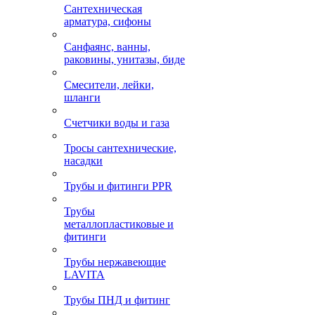
Сантехническая
арматура, сифоны
Санфаянс, ванны,
раковины, унитазы, биде
Смесители, лейки,
шланги
Счетчики воды и газа
Тросы сантехнические,
насадки
Трубы и фитинги PPR
Трубы
металлопластиковые и
фитинги
Трубы нержавеющие
LAVITA
Трубы ПНД и фитинг