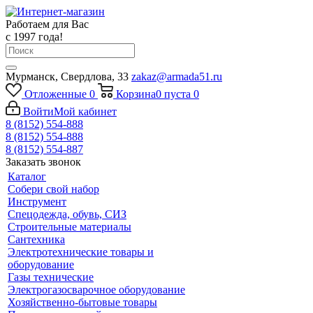
Работаем для Вас
с 1997 года!
Мурманск, Свердлова, 33
zakaz@armada51.ru
Отложенные
0
Корзина
0
пуста
0
Войти
Мой кабинет
8 (8152) 554-888
8 (8152) 554-888
8 (8152) 554-887
Заказать звонок
Каталог
Собери свой набор
Инструмент
Спецодежда, обувь, СИЗ
Строительные материалы
Сантехника
Электротехнические товары и
оборудование
Газы технические
Электрогазосварочное оборудование
Хозяйственно-бытовые товары