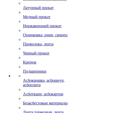
Латунный прокат
Медный прокат
Нержавеющий прокат
Оцинковка, цинк, свинец
Проволока, лента
Черный прокат
Крепеж
Подшипники
Асбокрошка, асбошнур,
асбоплита
Асботкани, асбокартон
Безасбестовые материалы
Лента тормозная, лента