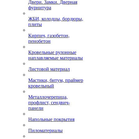
Двери. Замки. Дверная
фурнитура
ЖБИ, колодцы, бордюры,
плиты
Кирпич, газобетон,
пенобетон
Кровельные рулонные
наплавляемые материалы
Листовой материал
Мастики, битум, праймер
кровельный
Металлочерепица,
профлист, сендвич-
панели
Напольные покрытия
Пиломатериалы