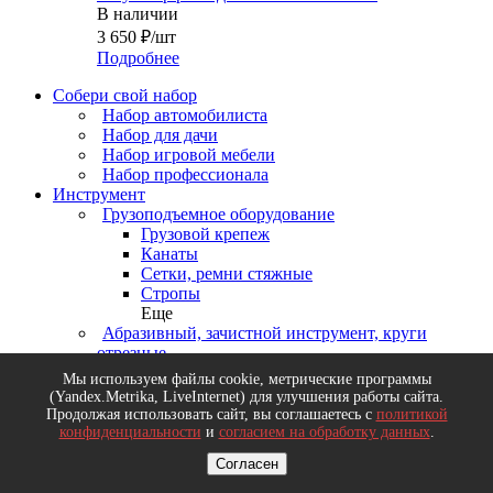
В наличии
3 650
₽
/шт
Подробнее
Собери свой набор
Набор автомобилиста
Набор для дачи
Набор игровой мебели
Набор профессионала
Инструмент
Грузоподъемное оборудование
Грузовой крепеж
Канаты
Сетки, ремни стяжные
Стропы
Еще
Абразивный, зачистной инструмент, круги
отрезные
Щетки зачистные (для УШМ, дрели, ручные)
Мы используем файлы cookie, метрические программы
Круги зачистные и лепестковые
(Yandex.Metrika, LiveInternet) для улучшения работы сайта.
Круги шлифовальные
Продолжая использовать сайт, вы соглашаетесь с
политикой
Бумага наждачная, ленты, листы, сетки
конфиденциальности
и
согласием на обработку данных
.
шлифовальные
Согласен
Еще
Деревообрабатывающий инструмент, диски