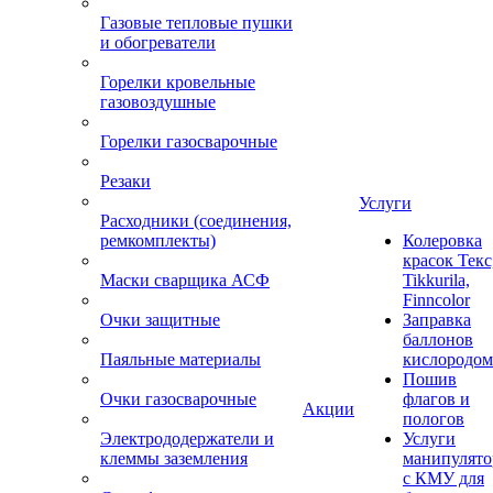
Газовые тепловые пушки
и обогреватели
Горелки кровельные
газовоздушные
Горелки газосварочные
Резаки
Услуги
Расходники (соединения,
ремкомплекты)
Колеровка
красок Текс
Маски сварщика АСФ
Tikkurila,
Finncolor
Очки защитные
Заправка
баллонов
Паяльные материалы
кислородом
Пошив
Очки газосварочные
флагов и
Акции
пологов
Электрододержатели и
Услуги
клеммы заземления
манипулято
с КМУ для