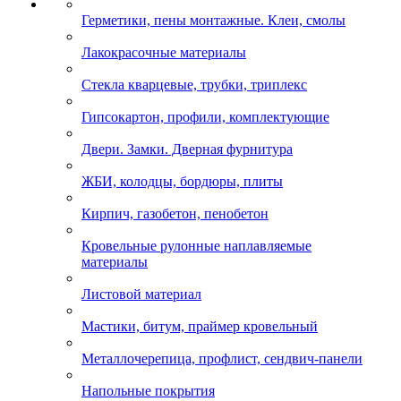
Герметики, пены монтажные. Клеи, смолы
Лакокрасочные материалы
Стекла кварцевые, трубки, триплекс
Гипсокартон, профили, комплектующие
Двери. Замки. Дверная фурнитура
ЖБИ, колодцы, бордюры, плиты
Кирпич, газобетон, пенобетон
Кровельные рулонные наплавляемые
материалы
Листовой материал
Мастики, битум, праймер кровельный
Металлочерепица, профлист, сендвич-панели
Напольные покрытия