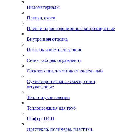
Пиломатериалы
Пленка, скотч
Пленки пароизоляционные ветрозащитные
Внутренняя отделка
Потолок и комплектующие
Сетка, заборы, ограждения
Стеклоткани, текстиль строительный
Сухие строительные смеси, сетки
штукатурные
Тепло-звукоизоляция
Теплоизоляция для труб
Шифер, ЦСП
Оргстекло, полимеры, пластики