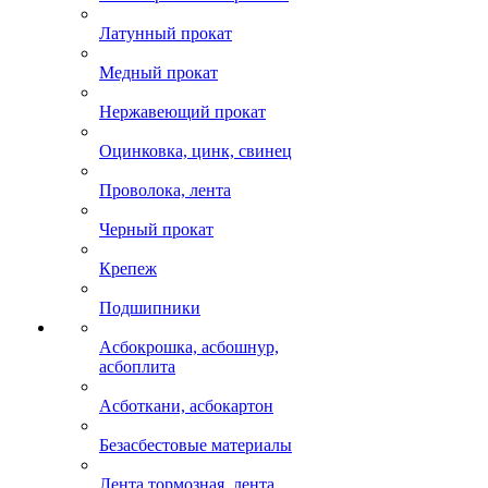
Латунный прокат
Медный прокат
Нержавеющий прокат
Оцинковка, цинк, свинец
Проволока, лента
Черный прокат
Крепеж
Подшипники
Асбокрошка, асбошнур,
асбоплита
Асботкани, асбокартон
Безасбестовые материалы
Лента тормозная, лента