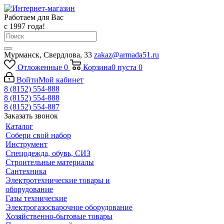
Работаем для Вас
с 1997 года!
Мурманск, Свердлова, 33
zakaz@armada51.ru
Отложенные
0
Корзина
0
пуста
0
Войти
Мой кабинет
8 (8152) 554-888
8 (8152) 554-888
8 (8152) 554-887
Заказать звонок
Каталог
Собери свой набор
Инструмент
Спецодежда, обувь, СИЗ
Строительные материалы
Сантехника
Электротехнические товары и
оборудование
Газы технические
Электрогазосварочное оборудование
Хозяйственно-бытовые товары