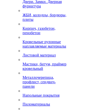
Двери. Замки. Дверная
фурнитура
ЖБИ, колодцы, бордюры,
плиты
Кирпич, газобетон,
пенобетон
Кровельные рулонные
наплавляемые материалы
Листовой материал
Мастики, битум, праймер
кровельный
Металлочерепица,
профлист, сендвич-
панели
Напольные покрытия
Пиломатериалы