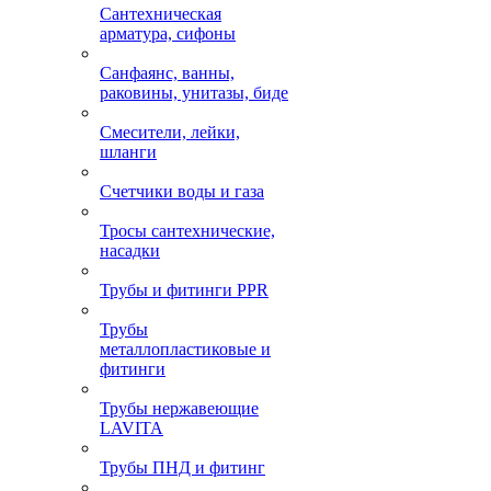
Сантехническая
арматура, сифоны
Санфаянс, ванны,
раковины, унитазы, биде
Смесители, лейки,
шланги
Счетчики воды и газа
Тросы сантехнические,
насадки
Трубы и фитинги PPR
Трубы
металлопластиковые и
фитинги
Трубы нержавеющие
LAVITA
Трубы ПНД и фитинг