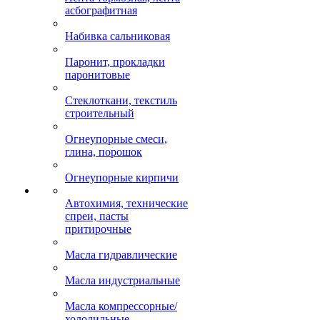
асбографитная
Набивка сальниковая
Паронит, прокладки
паронитовые
Стеклоткани, текстиль
строительный
Огнеупорные смеси,
глина, порошок
Огнеупорные кирпичи
Автохимия, технические
спреи, пасты
притирочные
Масла гидравлические
Масла индустриальные
Масла компрессорные/
холодильные