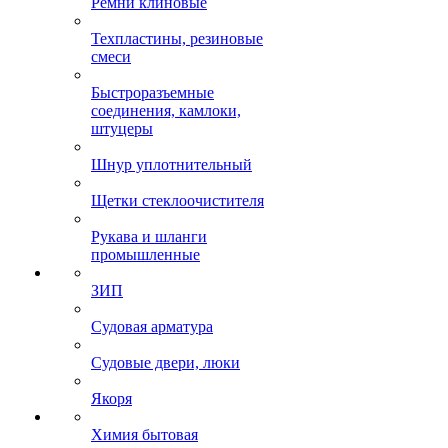
Ремни клиновые
Техпластины, резиновые
смеси
Быстроразъемные
соединения, камлоки,
штуцеры
Шнур уплотнительный
Щетки стеклоочистителя
Рукава и шланги
промышленные
ЗИП
Судовая арматура
Судовые двери, люки
Якоря
Химия бытовая