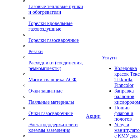
Газовые тепловые пушки
и обогреватели
Горелки кровельные
газовоздушные
Горелки газосварочные
Резаки
Услуги
Расходники (соединения,
ремкомплекты)
Колеровка
красок Текс
Маски сварщика АСФ
Tikkurila,
Finncolor
Очки защитные
Заправка
баллонов
Паяльные материалы
кислородом
Пошив
Очки газосварочные
флагов и
Акции
пологов
Электрододержатели и
Услуги
клеммы заземления
манипулято
с КМУ для