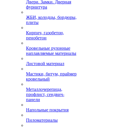
Двери. Замки. Дверная
фурнитура
ЖБИ, колодцы, бордюры,
плиты
Кирпич, газобетон,
пенобетон
Кровельные рулонные
наплавляемые материалы
Листовой материал
Мастики, битум, праймер
кровельный
Металлочерепица,
профлист, сендвич-
панели
Напольные покрытия
Пиломатериалы