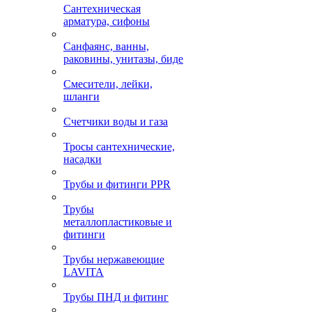
Сантехническая
арматура, сифоны
Санфаянс, ванны,
раковины, унитазы, биде
Смесители, лейки,
шланги
Счетчики воды и газа
Тросы сантехнические,
насадки
Трубы и фитинги PPR
Трубы
металлопластиковые и
фитинги
Трубы нержавеющие
LAVITA
Трубы ПНД и фитинг