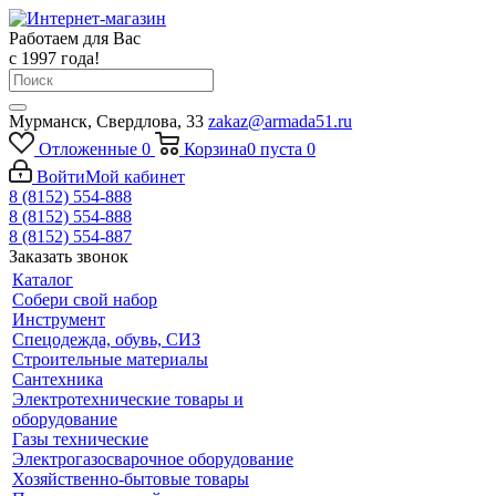
Работаем для Вас
с 1997 года!
Мурманск, Свердлова, 33
zakaz@armada51.ru
Отложенные
0
Корзина
0
пуста
0
Войти
Мой кабинет
8 (8152) 554-888
8 (8152) 554-888
8 (8152) 554-887
Заказать звонок
Каталог
Собери свой набор
Инструмент
Спецодежда, обувь, СИЗ
Строительные материалы
Сантехника
Электротехнические товары и
оборудование
Газы технические
Электрогазосварочное оборудование
Хозяйственно-бытовые товары