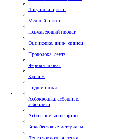
Латунный прокат
Медный прокат
Нержавеющий прокат
Оцинковка, цинк, свинец
Проволока, лента
Черный прокат
Крепеж
Подшипники
Асбокрошка, асбошнур,
асбоплита
Асботкани, асбокартон
Безасбестовые материалы
Лента тормозная, лента