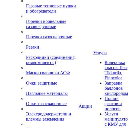
Газовые тепловые пушки
и обогреватели
Горелки кровельные
газовоздушные
Горелки газосварочные
Резаки
Услуги
Расходники (соединения,
ремкомплекты)
Колеровка
красок Текс
Маски сварщика АСФ
Tikkurila,
Finncolor
Очки защитные
Заправка
баллонов
Паяльные материалы
кислородом
Пошив
Очки газосварочные
флагов и
Акции
пологов
Электрододержатели и
Услуги
клеммы заземления
манипулято
с КМУ для