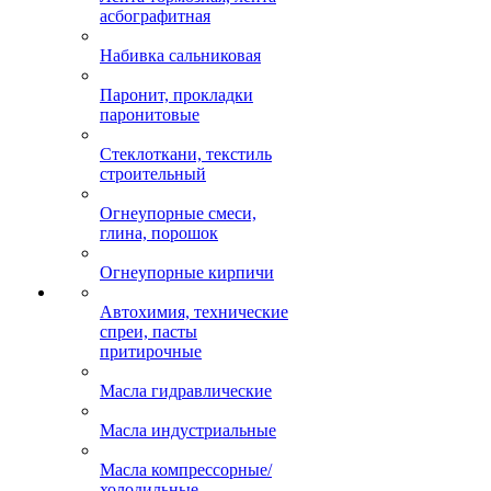
асбографитная
Набивка сальниковая
Паронит, прокладки
паронитовые
Стеклоткани, текстиль
строительный
Огнеупорные смеси,
глина, порошок
Огнеупорные кирпичи
Автохимия, технические
спреи, пасты
притирочные
Масла гидравлические
Масла индустриальные
Масла компрессорные/
холодильные