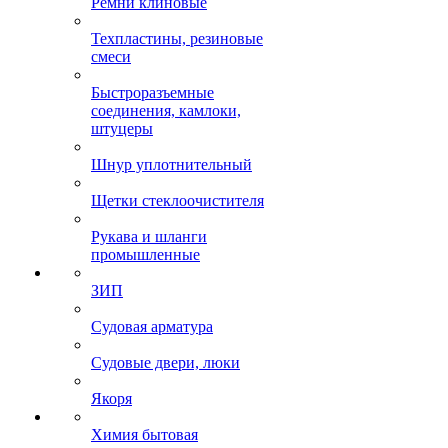
Ремни клиновые
Техпластины, резиновые
смеси
Быстроразъемные
соединения, камлоки,
штуцеры
Шнур уплотнительный
Щетки стеклоочистителя
Рукава и шланги
промышленные
ЗИП
Судовая арматура
Судовые двери, люки
Якоря
Химия бытовая