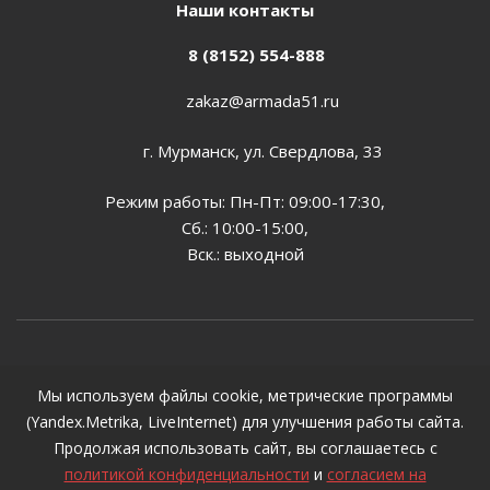
Наши контакты
8 (8152) 554-888
zakaz@armada51.ru
г. Мурманск, ул. Свердлова, 33
Режим работы: Пн-Пт: 09:00-17:30,
Сб.: 10:00-15:00,
Вск.: выходной
2026 © Все цены, указанные на сайте, предназначены
Мы используем файлы cookie, метрические программы
для ознакомления и не могут являться публичной
(Yandex.Metrika, LiveInternet) для улучшения работы сайта.
офертой, определяемой положениями ст. 437 ГК РФ
Продолжая использовать сайт, вы соглашаетесь с
политикой конфиденциальности
и
согласием на