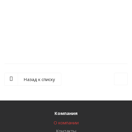
Аптечка первой помощи ФЭСТ работникам, футляр
полистирол, приказ №262н
1 506
₽
/шт
Назад к списку
Компания
О компании
Контакты