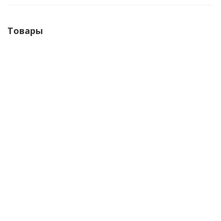
Товары
Аптечка первой помощи для организаций образования
сумка ПВХ (приказ №261н)
1 149
₽
/шт