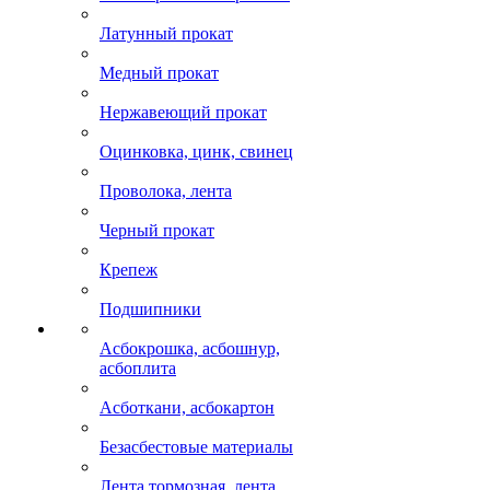
Латунный прокат
Медный прокат
Нержавеющий прокат
Оцинковка, цинк, свинец
Проволока, лента
Черный прокат
Крепеж
Подшипники
Асбокрошка, асбошнур,
асбоплита
Асботкани, асбокартон
Безасбестовые материалы
Лента тормозная, лента