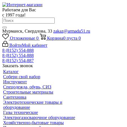
Работаем для Вас
с 1997 года!
Мурманск, Свердлова, 33
zakaz@armada51.ru
Отложенные
0
Корзина
0
пуста
0
Войти
Мой кабинет
8 (8152) 554-888
8 (8152) 554-888
8 (8152) 554-887
Заказать звонок
Каталог
Собери свой набор
Инструмент
Спецодежда, обувь, СИЗ
Строительные материалы
Сантехника
Электротехнические товары и
оборудование
Газы технические
Электрогазосварочное оборудование
Хозяйственно-бытовые товары