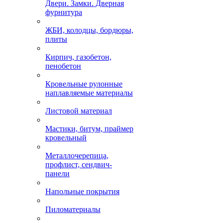
Двери. Замки. Дверная
фурнитура
ЖБИ, колодцы, бордюры,
плиты
Кирпич, газобетон,
пенобетон
Кровельные рулонные
наплавляемые материалы
Листовой материал
Мастики, битум, праймер
кровельный
Металлочерепица,
профлист, сендвич-
панели
Напольные покрытия
Пиломатериалы