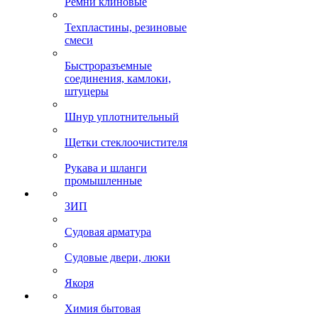
Ремни клиновые
Техпластины, резиновые
смеси
Быстроразъемные
соединения, камлоки,
штуцеры
Шнур уплотнительный
Щетки стеклоочистителя
Рукава и шланги
промышленные
ЗИП
Судовая арматура
Судовые двери, люки
Якоря
Химия бытовая