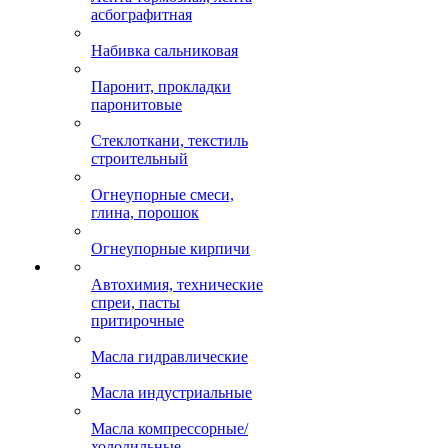
асбографитная
Набивка сальниковая
Паронит, прокладки
паронитовые
Стеклоткани, текстиль
строительный
Огнеупорные смеси,
глина, порошок
Огнеупорные кирпичи
Автохимия, технические
спреи, пасты
притирочные
Масла гидравлические
Масла индустриальные
Масла компрессорные/
холодильные