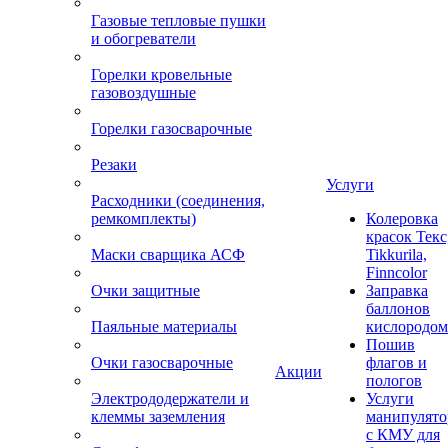
Газовые тепловые пушки
и обогреватели
Горелки кровельные
газовоздушные
Горелки газосварочные
Резаки
Услуги
Расходники (соединения,
ремкомплекты)
Колеровка
красок Текс
Маски сварщика АСФ
Tikkurila,
Finncolor
Очки защитные
Заправка
баллонов
Паяльные материалы
кислородом
Пошив
Очки газосварочные
флагов и
Акции
пологов
Электрододержатели и
Услуги
клеммы заземления
манипулято
с КМУ для