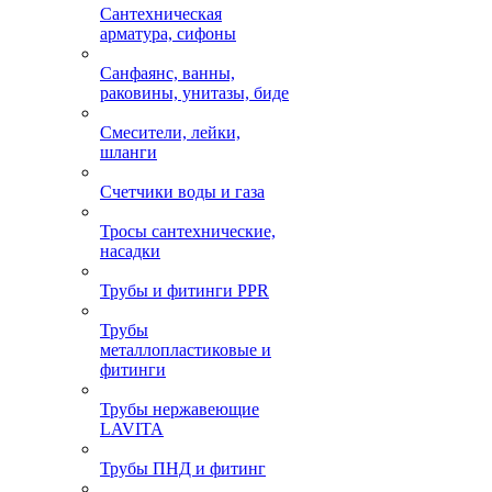
Сантехническая
арматура, сифоны
Санфаянс, ванны,
раковины, унитазы, биде
Смесители, лейки,
шланги
Счетчики воды и газа
Тросы сантехнические,
насадки
Трубы и фитинги PPR
Трубы
металлопластиковые и
фитинги
Трубы нержавеющие
LAVITA
Трубы ПНД и фитинг