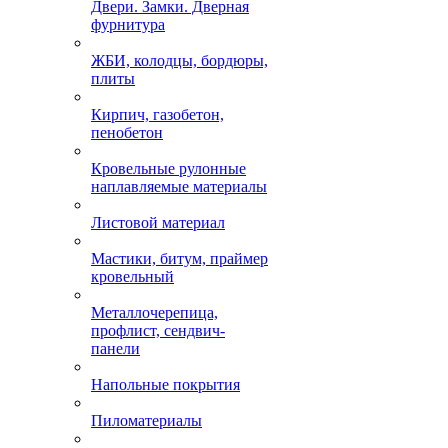
Двери. Замки. Дверная
фурнитура
ЖБИ, колодцы, бордюры,
плиты
Кирпич, газобетон,
пенобетон
Кровельные рулонные
наплавляемые материалы
Листовой материал
Мастики, битум, праймер
кровельный
Металлочерепица,
профлист, сендвич-
панели
Напольные покрытия
Пиломатериалы