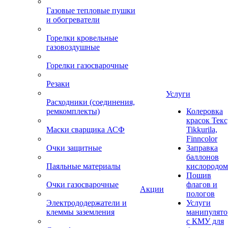
Газовые тепловые пушки
и обогреватели
Горелки кровельные
газовоздушные
Горелки газосварочные
Резаки
Услуги
Расходники (соединения,
ремкомплекты)
Колеровка
красок Текс
Маски сварщика АСФ
Tikkurila,
Finncolor
Очки защитные
Заправка
баллонов
Паяльные материалы
кислородом
Пошив
Очки газосварочные
флагов и
Акции
пологов
Электрододержатели и
Услуги
клеммы заземления
манипулято
с КМУ для