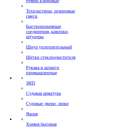
Ремни клиновые
Техпластины, резиновые
смеси
Быстроразъемные
соединения, камлоки,
штуцеры
Шнур уплотнительный
Щетки стеклоочистителя
Рукава и шланги
промышленные
ЗИП
Судовая арматура
Судовые двери, люки
Якоря
Химия бытовая