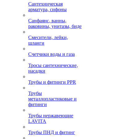
Сантехническая
арматура, сифоны
Санфаянс, ванны,
раковины, унитазы, биде
Смесители, лейки,
шланги
Счетчики воды и газа
Тросы сантехнические,
насадки
Трубы и фитинги PPR
Трубы
металлопластиковые и
фитинги
Трубы нержавеющие
LAVITA
Трубы ПНД и фитинг