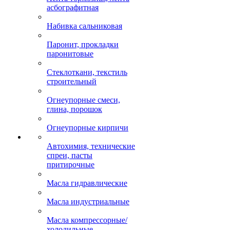
асбографитная
Набивка сальниковая
Паронит, прокладки
паронитовые
Стеклоткани, текстиль
строительный
Огнеупорные смеси,
глина, порошок
Огнеупорные кирпичи
Автохимия, технические
спреи, пасты
притирочные
Масла гидравлические
Масла индустриальные
Масла компрессорные/
холодильные