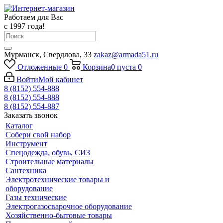
Работаем для Вас
с 1997 года!
Мурманск, Свердлова, 33
zakaz@armada51.ru
Отложенные
0
Корзина
0
пуста
0
Войти
Мой кабинет
8 (8152) 554-888
8 (8152) 554-888
8 (8152) 554-887
Заказать звонок
Каталог
Собери свой набор
Инструмент
Спецодежда, обувь, СИЗ
Строительные материалы
Сантехника
Электротехнические товары и
оборудование
Газы технические
Электрогазосварочное оборудование
Хозяйственно-бытовые товары