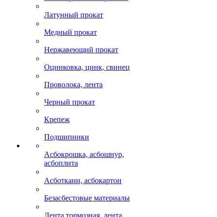
Латунный прокат
Медный прокат
Нержавеющий прокат
Оцинковка, цинк, свинец
Проволока, лента
Черный прокат
Крепеж
Подшипники
Асбокрошка, асбошнур,
асбоплита
Асботкани, асбокартон
Безасбестовые материалы
Лента тормозная, лента