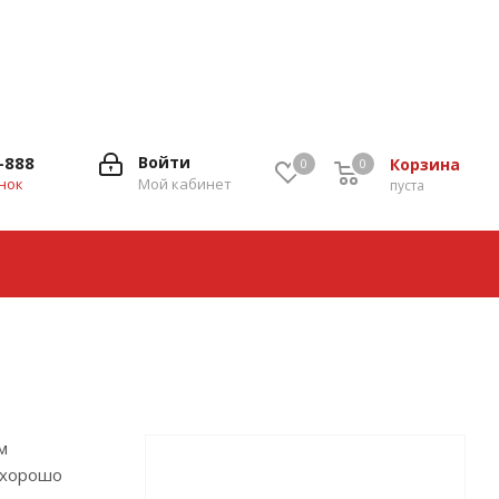
-888
Войти
Корзина
0
0
0
нок
Мой кабинет
пуста
м
 хорошо