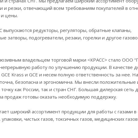
ии и странах СНГ. Мы предлагаем широкий ассортимент обо
ки и резки, отвечающий всем требованиям покупателей в от
 и цены.
 выпускаются редукторы, регуляторы, обратные клапаны,
е затворы, подогреватели, резаки, горелки и другое газов
клюзивным владельцем торговой марки <КРАСС> стало ООО “ГС
 непрерывную работу по улучшению продукции. В качестве д
 GCE Krass и GCE и несем полную ответственность за нее. Н
 точна, безопасна и эргономична. Мы внесли положительные
 точку как России, так и стран СНГ. Большая дилерская сет
ла продаж готовы оказать необходимую поддержку.
гает широкий ассортимент продукции для работы с газами в
упаковки, чистых газов, токсичных газов, медицинских газ