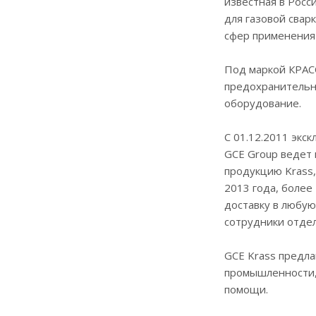
известная в Росс
для газовой свар
сфер применения
Под маркой КРАСС
предохранительны
оборудование.
С 01.12.2011 экс
GCE Group ведет
продукцию Krass,
2013 года, более
доставку в любую
сотрудники отде
GCE Krass предла
промышленности, 
помощи.