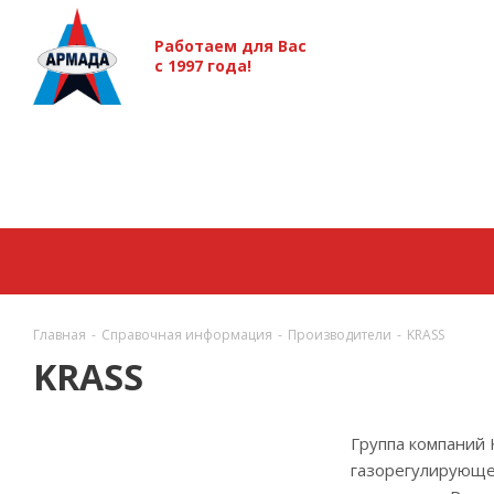
Работаем для Вас
с 1997 года!
Главная
-
Справочная информация
-
Производители
-
KRASS
KRASS
Группа компаний 
газорегулирующег