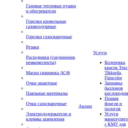
Газовые тепловые пушки
и обогреватели
Горелки кровельные
газовоздушные
Горелки газосварочные
Резаки
Услуги
Расходники (соединения,
ремкомплекты)
Колеровка
красок Текс
Маски сварщика АСФ
Tikkurila,
Finncolor
Очки защитные
Заправка
баллонов
Паяльные материалы
кислородом
Пошив
Очки газосварочные
флагов и
Акции
пологов
Электрододержатели и
Услуги
клеммы заземления
манипулято
с КМУ для