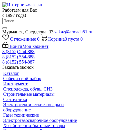
Работаем для Вас
с 1997 года!
Мурманск, Свердлова, 33
zakaz@armada51.ru
Отложенные
0
Корзина
0
пуста
0
Войти
Мой кабинет
8 (8152) 554-888
8 (8152) 554-888
8 (8152) 554-887
Заказать звонок
Каталог
Собери свой набор
Инструмент
Спецодежда, обувь, СИЗ
Строительные материалы
Сантехника
Электротехнические товары и
оборудование
Газы технические
Электрогазосварочное оборудование
Хозяйственно-бытовые товары