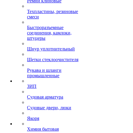
Ремни клиновые
Техпластины, резиновые
смеси
Быстроразъемные
соединения, камлоки,
штуцеры
Шнур уплотнительный
Щетки стеклоочистителя
Рукава и шланги
промышленные
ЗИП
Судовая арматура
Судовые двери, люки
Якоря
Химия бытовая