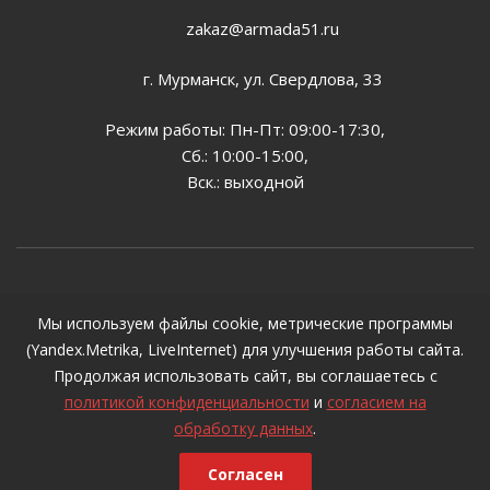
zakaz@armada51.ru
г. Мурманск, ул. Свердлова, 33
Режим работы: Пн-Пт: 09:00-17:30,
Сб.: 10:00-15:00,
Вск.: выходной
2026 © Все цены, указанные на сайте, предназначены
Мы используем файлы cookie, метрические программы
для ознакомления и не могут являться публичной
(Yandex.Metrika, LiveInternet) для улучшения работы сайта.
офертой, определяемой положениями ст. 437 ГК РФ
Продолжая использовать сайт, вы соглашаетесь с
политикой конфиденциальности
и
согласием на
обработку данных
.
Согласен