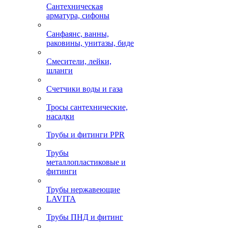
Сантехническая
арматура, сифоны
Санфаянс, ванны,
раковины, унитазы, биде
Смесители, лейки,
шланги
Счетчики воды и газа
Тросы сантехнические,
насадки
Трубы и фитинги PPR
Трубы
металлопластиковые и
фитинги
Трубы нержавеющие
LAVITA
Трубы ПНД и фитинг