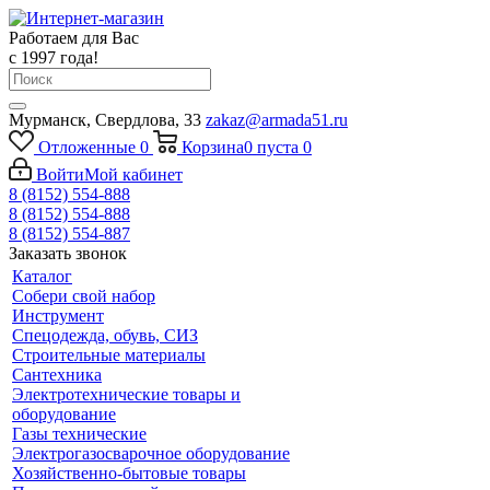
Работаем для Вас
с 1997 года!
Мурманск, Свердлова, 33
zakaz@armada51.ru
Отложенные
0
Корзина
0
пуста
0
Войти
Мой кабинет
8 (8152) 554-888
8 (8152) 554-888
8 (8152) 554-887
Заказать звонок
Каталог
Собери свой набор
Инструмент
Спецодежда, обувь, СИЗ
Строительные материалы
Сантехника
Электротехнические товары и
оборудование
Газы технические
Электрогазосварочное оборудование
Хозяйственно-бытовые товары