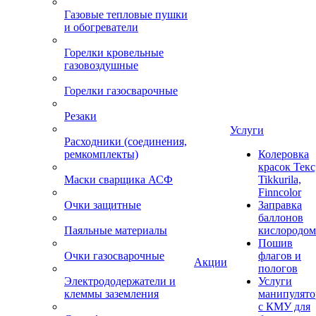
Газовые тепловые пушки
и обогреватели
Горелки кровельные
газовоздушные
Горелки газосварочные
Резаки
Услуги
Расходники (соединения,
ремкомплекты)
Колеровка
красок Текс
Маски сварщика АСФ
Tikkurila,
Finncolor
Очки защитные
Заправка
баллонов
Паяльные материалы
кислородом
Пошив
Очки газосварочные
флагов и
Акции
пологов
Электрододержатели и
Услуги
клеммы заземления
манипулято
с КМУ для