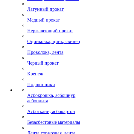
Латунный прокат
Медный прокат
Нержавеющий прокат
Оцинковка, цинк, свинец
Проволока, лента
Черный прокат
Крепеж
Подшипники
Асбокрошка, асбошнур,
асбоплита
Асботкани, асбокартон
Безасбестовые материалы
Лента тормозная, лента