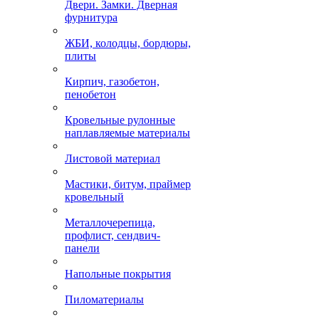
Двери. Замки. Дверная
фурнитура
ЖБИ, колодцы, бордюры,
плиты
Кирпич, газобетон,
пенобетон
Кровельные рулонные
наплавляемые материалы
Листовой материал
Мастики, битум, праймер
кровельный
Металлочерепица,
профлист, сендвич-
панели
Напольные покрытия
Пиломатериалы