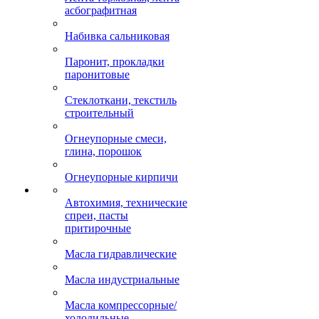
асбографитная
Набивка сальниковая
Паронит, прокладки
паронитовые
Стеклоткани, текстиль
строительный
Огнеупорные смеси,
глина, порошок
Огнеупорные кирпичи
Автохимия, технические
спреи, пасты
притирочные
Масла гидравлические
Масла индустриальные
Масла компрессорные/
холодильные