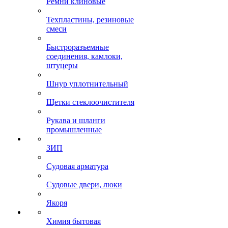
Ремни клиновые
Техпластины, резиновые
смеси
Быстроразъемные
соединения, камлоки,
штуцеры
Шнур уплотнительный
Щетки стеклоочистителя
Рукава и шланги
промышленные
ЗИП
Судовая арматура
Судовые двери, люки
Якоря
Химия бытовая