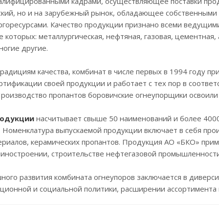
валифицированными кадрами, осуществляющее поставки про
ский, но и на зарубежный рынок, обладающее собственными
ргоресурсами. Качество продукции признано всеми ведущим
е которых: металлургическая, нефтяная, газовая, цементная,
ногие другие.
радициям качества, комбинат в числе первых в 1994 году при
тификации своей продукции и работает с тех пор в соотве
Производство пропантов боровичские огнеупорщики освоили 
родукции
насчитывает свыше 50 наименований и более 4000
 Номенклатура выпускаемой продукции включает в себя пр
риалов, керамических пропантов. Продукция АО «БКО» приме
шиностроении, строительстве нефтегазовой промышленности
ного развития комбината огнеупоров заключается в диверс
ционной и социальной политики, расширении ассортимента 