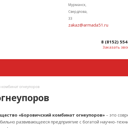
Мурманск,
Свердлова,
33
zakaz@armada51.ru
8 (8152) 554
Заказать зво
 комбинат огнеупоров
огнеупоров
щество «Боровичский комбинат огнеупоров»
– это сов
абильно развивающееся предприятие с богатой научно-техн