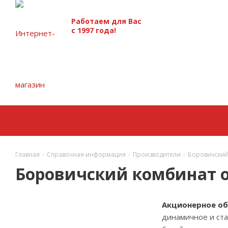
Работаем для Вас
с 1997 года!
Главная
-
Справочная информация
-
Производители
-
Боровичский
Боровичский комбинат 
Акционерное об
динамичное и ст