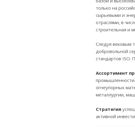
базой и высокок
только на россий
сырьевыми и эне
отраслями, в числ
строительная и м
Следуя вековым т
добровольной сер
стандартов ISO. 
Ассортимент п
промышленности.
огнеупорных мате
металлургии, ма
Стратегия
успеш
активной инвести