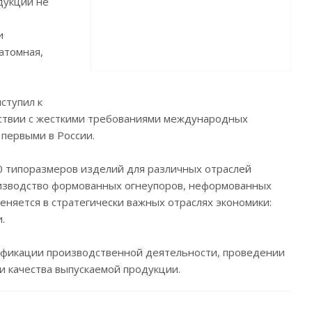
дукции не
и
 атомная,
ступил к
тствии с жесткими требованиями международных
первыми в России.
 типоразмеров изделий для различных отраслей
оизводство формованных огнеупоров, неформованных
няется в стратегически важных отраслях экономики:
.
ификации производственной деятельности, проведении
и качества выпускаемой продукции.