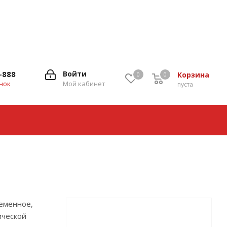
-888
Войти
Корзина
0
0
0
нок
Мой кабинет
пуста
ременное,
ической