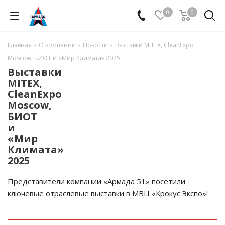
0
0
Главная
-
О компании
-
Новости
-
Выставки MITEX, CleanExpo
Moscow, БИОТ и «Мир Климата» 2025
Выставки
MITEX,
CleanExpo
Moscow,
БИОТ
и
«Мир
Климата»
2025
Представители компании «Армада 51» посетили
ключевые отраслевые выставки в МВЦ «Крокус Экспо»!