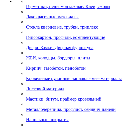
Герметики, пены монтажные. Клеи, смолы
Лакокрасочные материалы
Стекла кварцевые, трубки, триплекс
Гипсокартон, профили, комплектующие
Двери. Замки. Дверная фурнитура
ЖБИ, колодцы, бордюры, плиты
Кирпич, газобетон, пенобетон
Кровельные рулонные наплавляемые материалы
Листовой материал
Мастики, битум, праймер кровельный
Металлочерепица, профлист, сендвич-панели
Напольные покрытия