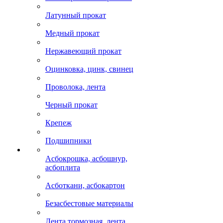
Латунный прокат
Медный прокат
Нержавеющий прокат
Оцинковка, цинк, свинец
Проволока, лента
Черный прокат
Крепеж
Подшипники
Асбокрошка, асбошнур,
асбоплита
Асботкани, асбокартон
Безасбестовые материалы
Лента тормозная, лента