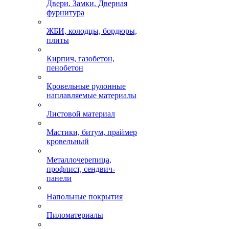
Двери. Замки. Дверная
фурнитура
ЖБИ, колодцы, бордюры,
плиты
Кирпич, газобетон,
пенобетон
Кровельные рулонные
наплавляемые материалы
Листовой материал
Мастики, битум, праймер
кровельный
Металлочерепица,
профлист, сендвич-
панели
Напольные покрытия
Пиломатериалы