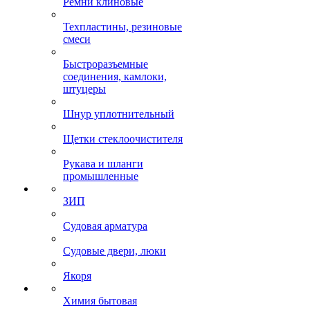
Ремни клиновые
Техпластины, резиновые
смеси
Быстроразъемные
соединения, камлоки,
штуцеры
Шнур уплотнительный
Щетки стеклоочистителя
Рукава и шланги
промышленные
ЗИП
Судовая арматура
Судовые двери, люки
Якоря
Химия бытовая