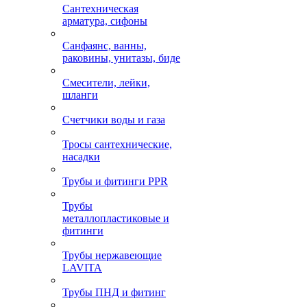
Сантехническая
арматура, сифоны
Санфаянс, ванны,
раковины, унитазы, биде
Смесители, лейки,
шланги
Счетчики воды и газа
Тросы сантехнические,
насадки
Трубы и фитинги PPR
Трубы
металлопластиковые и
фитинги
Трубы нержавеющие
LAVITA
Трубы ПНД и фитинг