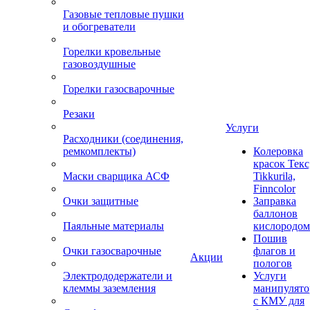
Газовые тепловые пушки
и обогреватели
Горелки кровельные
газовоздушные
Горелки газосварочные
Резаки
Услуги
Расходники (соединения,
ремкомплекты)
Колеровка
красок Текс
Маски сварщика АСФ
Tikkurila,
Finncolor
Очки защитные
Заправка
баллонов
Паяльные материалы
кислородом
Пошив
Очки газосварочные
флагов и
Акции
пологов
Электрододержатели и
Услуги
клеммы заземления
манипулято
с КМУ для