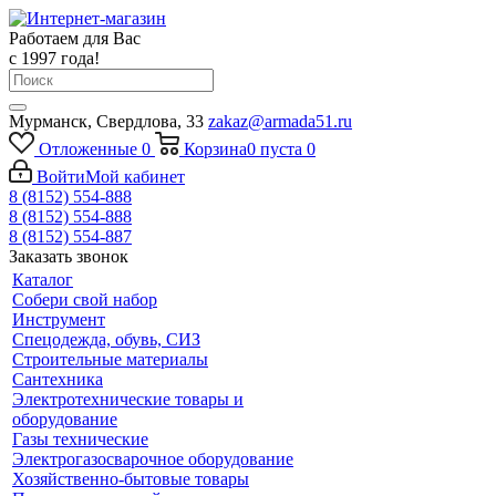
Работаем для Вас
с 1997 года!
Мурманск, Свердлова, 33
zakaz@armada51.ru
Отложенные
0
Корзина
0
пуста
0
Войти
Мой кабинет
8 (8152) 554-888
8 (8152) 554-888
8 (8152) 554-887
Заказать звонок
Каталог
Собери свой набор
Инструмент
Спецодежда, обувь, СИЗ
Строительные материалы
Сантехника
Электротехнические товары и
оборудование
Газы технические
Электрогазосварочное оборудование
Хозяйственно-бытовые товары