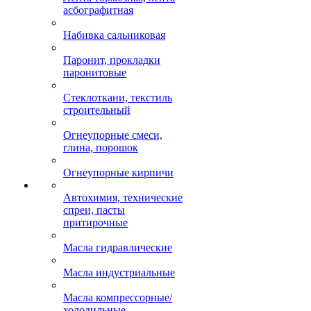
асбографитная
Набивка сальниковая
Паронит, прокладки
паронитовые
Стеклоткани, текстиль
строительный
Огнеупорные смеси,
глина, порошок
Огнеупорные кирпичи
Автохимия, технические
спреи, пасты
притирочные
Масла гидравлические
Масла индустриальные
Масла компрессорные/
холодильные