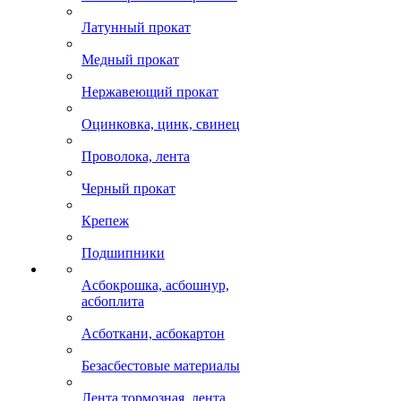
Латунный прокат
Медный прокат
Нержавеющий прокат
Оцинковка, цинк, свинец
Проволока, лента
Черный прокат
Крепеж
Подшипники
Асбокрошка, асбошнур,
асбоплита
Асботкани, асбокартон
Безасбестовые материалы
Лента тормозная, лента