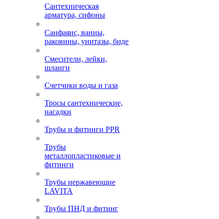
Сантехническая
арматура, сифоны
Санфаянс, ванны,
раковины, унитазы, биде
Смесители, лейки,
шланги
Счетчики воды и газа
Тросы сантехнические,
насадки
Трубы и фитинги PPR
Трубы
металлопластиковые и
фитинги
Трубы нержавеющие
LAVITA
Трубы ПНД и фитинг