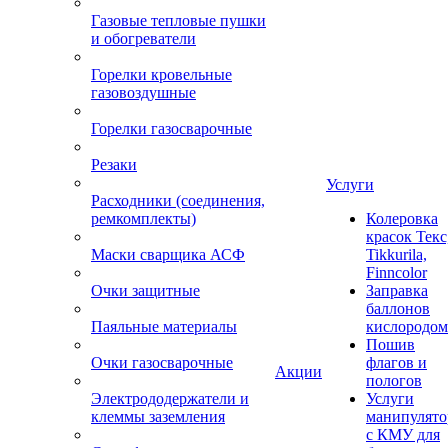
Газовые тепловые пушки
и обогреватели
Горелки кровельные
газовоздушные
Горелки газосварочные
Резаки
Услуги
Расходники (соединения,
ремкомплекты)
Колеровка
красок Текс
Маски сварщика АСФ
Tikkurila,
Finncolor
Очки защитные
Заправка
баллонов
Паяльные материалы
кислородом
Пошив
Очки газосварочные
флагов и
Акции
пологов
Электрододержатели и
Услуги
клеммы заземления
манипулято
с КМУ для