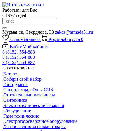
Работаем для Вас
с 1997 года!
Мурманск, Свердлова, 33
zakaz@armada51.ru
Отложенные
0
Корзина
0
пуста
0
Войти
Мой кабинет
8 (8152) 554-888
8 (8152) 554-888
8 (8152) 554-887
Заказать звонок
Каталог
Собери свой набор
Инструмент
Спецодежда, обувь, СИЗ
Строительные материалы
Сантехника
Электротехнические товары и
оборудование
Газы технические
Электрогазосварочное оборудование
Хозяйственно-бытовые товары