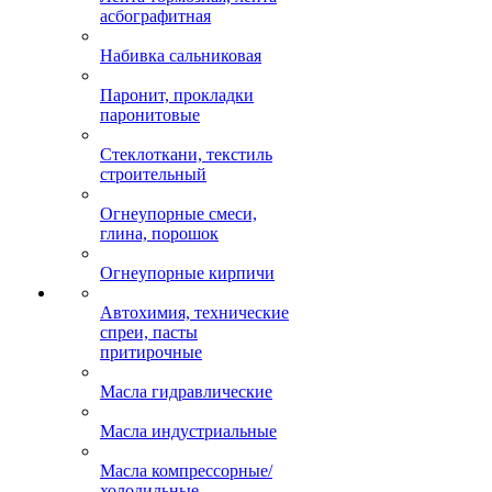
асбографитная
Набивка сальниковая
Паронит, прокладки
паронитовые
Стеклоткани, текстиль
строительный
Огнеупорные смеси,
глина, порошок
Огнеупорные кирпичи
Автохимия, технические
спреи, пасты
притирочные
Масла гидравлические
Масла индустриальные
Масла компрессорные/
холодильные