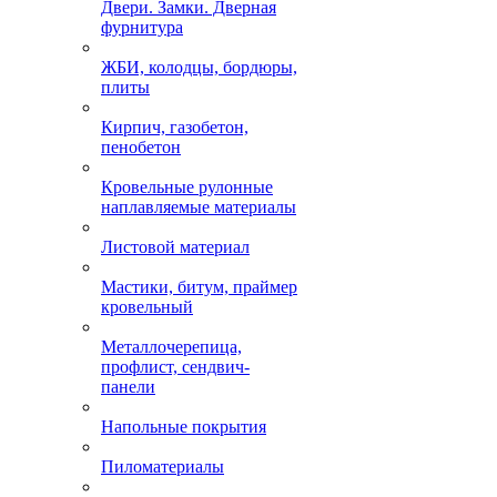
Двери. Замки. Дверная
фурнитура
ЖБИ, колодцы, бордюры,
плиты
Кирпич, газобетон,
пенобетон
Кровельные рулонные
наплавляемые материалы
Листовой материал
Мастики, битум, праймер
кровельный
Металлочерепица,
профлист, сендвич-
панели
Напольные покрытия
Пиломатериалы