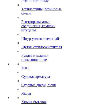
Ремни клиновые
Техпластины, резиновые
смеси
Быстроразъемные
соединения, камлоки,
штуцеры
Шнур уплотнительный
Щетки стеклоочистителя
Рукава и шланги
промышленные
ЗИП
Судовая арматура
Судовые двери, люки
Якоря
Химия бытовая