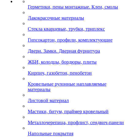
Герметики, пены монтажные. Клеи, смолы
Лакокрасочные материалы
Стекла кварцевые, трубки, триплекс
Гипсокартон, профили, комплектующие
Двери. Замки. Дверная фурнитура
ЖБИ, колодцы, бордюры, плиты
Кирпич, газобетон, пенобетон
Кровельные рулонные наплавляемые
материалы
Листовой материал
Мастики, битум, праймер кровельный
Металлочерепица, профлист, сендвич-панели
Напольные покрытия