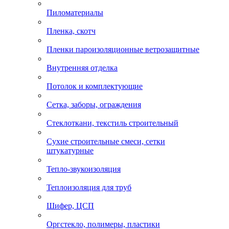
Пиломатериалы
Пленка, скотч
Пленки пароизоляционные ветрозащитные
Внутренняя отделка
Потолок и комплектующие
Сетка, заборы, ограждения
Стеклоткани, текстиль строительный
Сухие строительные смеси, сетки
штукатурные
Тепло-звукоизоляция
Теплоизоляция для труб
Шифер, ЦСП
Оргстекло, полимеры, пластики