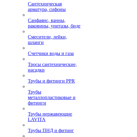
Сантехническая
арматура, сифоны
Санфаянс, ванны,
раковины, унитазы, биде
Смесители, лейки,
шланги
Счетчики воды и газа
Тросы сантехнические,
насадки
Трубы и фитинги PPR
Трубы
металлопластиковые и
фитинги
Трубы нержавеющие
LAVITA
Трубы ПНД и фитинг