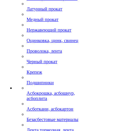
Латунный прокат
Медный прокат
Нержавеющий прокат
Оцинковка, цинк, свинец
Проволока, лента
Черный прокат
Крепеж
Подшипники
Асбокрошка, асбошнур,
асбоплита
Асботкани, асбокартон
Безасбестовые материалы
Лента тормозная, лента