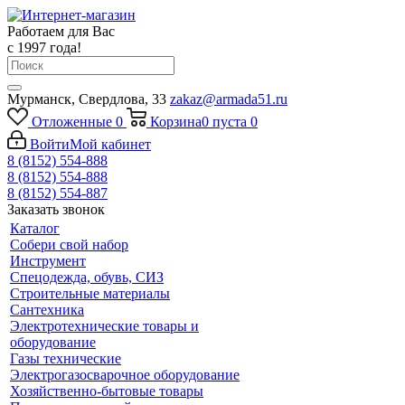
Работаем для Вас
с 1997 года!
Мурманск, Свердлова, 33
zakaz@armada51.ru
Отложенные
0
Корзина
0
пуста
0
Войти
Мой кабинет
8 (8152) 554-888
8 (8152) 554-888
8 (8152) 554-887
Заказать звонок
Каталог
Собери свой набор
Инструмент
Спецодежда, обувь, СИЗ
Строительные материалы
Сантехника
Электротехнические товары и
оборудование
Газы технические
Электрогазосварочное оборудование
Хозяйственно-бытовые товары