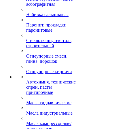
асбографитная
Набивка сальниковая
Паронит, прокладки
паронитовые
Стеклоткани, текстиль
строительный
Огнеупорные смеси,
глина, порошок
Огнеупорные кирпичи
Автохимия, технические
спреи, пасты
притирочные
Масла гидравлические
Масла индустриальные
Масла компрессорные/
холодильные