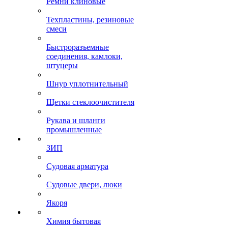
Ремни клиновые
Техпластины, резиновые
смеси
Быстроразъемные
соединения, камлоки,
штуцеры
Шнур уплотнительный
Щетки стеклоочистителя
Рукава и шланги
промышленные
ЗИП
Судовая арматура
Судовые двери, люки
Якоря
Химия бытовая