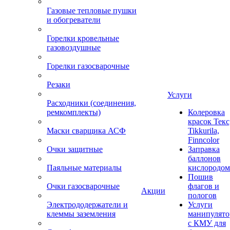
Газовые тепловые пушки
и обогреватели
Горелки кровельные
газовоздушные
Горелки газосварочные
Резаки
Услуги
Расходники (соединения,
ремкомплекты)
Колеровка
красок Текс
Маски сварщика АСФ
Tikkurila,
Finncolor
Очки защитные
Заправка
баллонов
Паяльные материалы
кислородом
Пошив
Очки газосварочные
флагов и
Акции
пологов
Электрододержатели и
Услуги
клеммы заземления
манипулято
с КМУ для