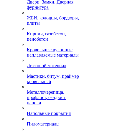
Двери. Замки. Дверная
фурнитура
ЖБИ, колодцы, бордюры,
плиты
Кирпич, газобетон,
пенобетон
Кровельные рулонные
наплавляемые материалы
Листовой материал
Мастики, битум, праймер
кровельный
Металлочерепица,
профлист, сендвич-
панели
Напольные покрытия
Пиломатериалы