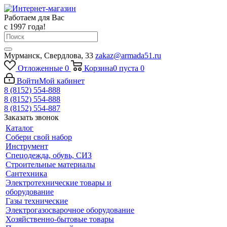
Работаем для Вас
с 1997 года!
Мурманск, Свердлова, 33
zakaz@armada51.ru
Отложенные
0
Корзина
0
пуста
0
Войти
Мой кабинет
8 (8152) 554-888
8 (8152) 554-888
8 (8152) 554-887
Заказать звонок
Каталог
Собери свой набор
Инструмент
Спецодежда, обувь, СИЗ
Строительные материалы
Сантехника
Электротехнические товары и
оборудование
Газы технические
Электрогазосварочное оборудование
Хозяйственно-бытовые товары