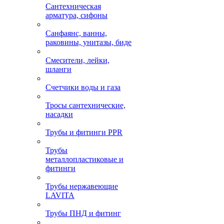
Сантехническая
арматура, сифоны
Санфаянс, ванны,
раковины, унитазы, биде
Смесители, лейки,
шланги
Счетчики воды и газа
Тросы сантехнические,
насадки
Трубы и фитинги PPR
Трубы
металлопластиковые и
фитинги
Трубы нержавеющие
LAVITA
Трубы ПНД и фитинг