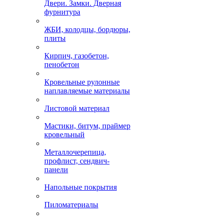
Двери. Замки. Дверная
фурнитура
ЖБИ, колодцы, бордюры,
плиты
Кирпич, газобетон,
пенобетон
Кровельные рулонные
наплавляемые материалы
Листовой материал
Мастики, битум, праймер
кровельный
Металлочерепица,
профлист, сендвич-
панели
Напольные покрытия
Пиломатериалы