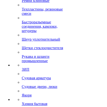
Ремни клиновые
Техпластины, резиновые
смеси
Быстроразъемные
соединения, камлоки,
штуцеры
Шнур уплотнительный
Щетки стеклоочистителя
Рукава и шланги
промышленные
ЗИП
Судовая арматура
Судовые двери, люки
Якоря
Химия бытовая