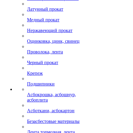
Латунный прокат
Медный прокат
Нержавеющий прокат
Оцинковка, цинк, свинец
Проволока, лента
Черный прокат
Крепеж
Подшипники
Асбокрошка, асбошнур,
асбоплита
Асботкани, асбокартон
Безасбестовые материалы
Лента тормозная, лента