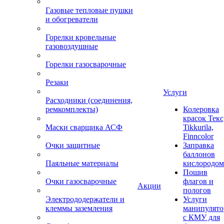
Газовые тепловые пушки
и обогреватели
Горелки кровельные
газовоздушные
Горелки газосварочные
Резаки
Услуги
Расходники (соединения,
ремкомплекты)
Колеровка
красок Текс
Маски сварщика АСФ
Tikkurila,
Finncolor
Очки защитные
Заправка
баллонов
Паяльные материалы
кислородом
Пошив
Очки газосварочные
флагов и
Акции
пологов
Электрододержатели и
Услуги
клеммы заземления
манипулято
с КМУ для