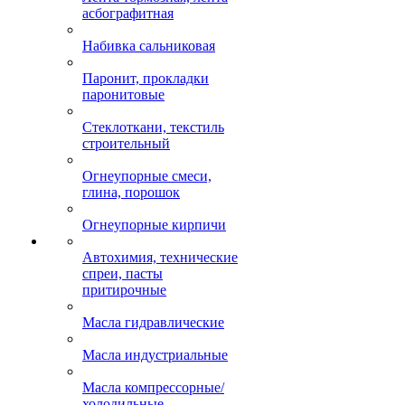
асбографитная
Набивка сальниковая
Паронит, прокладки
паронитовые
Стеклоткани, текстиль
строительный
Огнеупорные смеси,
глина, порошок
Огнеупорные кирпичи
Автохимия, технические
спреи, пасты
притирочные
Масла гидравлические
Масла индустриальные
Масла компрессорные/
холодильные