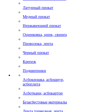
Латунный прокат
Медный прокат
Нержавеющий прокат
Оцинковка, цинк, свинец
Проволока, лента
Черный прокат
Крепеж
Подшипники
Асбокрошка, асбошнур,
асбоплита
Асботкани, асбокартон
Безасбестовые материалы
Лента тормозная, лента