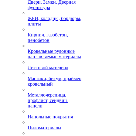
Двери. Замки. Дверная
фурнитура
ЖБИ, колодцы, бордюры,
плиты
Кирпич, газобетон,
пенобетон
Кровельные рулонные
наплавляемые материалы
Листовой материал
Мастики, битум, праймер
кровельный
Металлочерепица,
профлист, сендвич-
панели
Напольные покрытия
Пиломатериалы