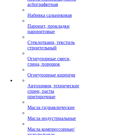
асбографитная
Набивка сальниковая
Паронит, прокладки
паронитовые
Стеклоткани, текстиль
строительный
Огнеупорные смеси,
глина, порошок
Огнеупорные кирпичи
Автохимия, технические
спреи, пасты
притирочные
Масла гидравлические
Масла индустриальные
Масла компрессорные/
холодильные