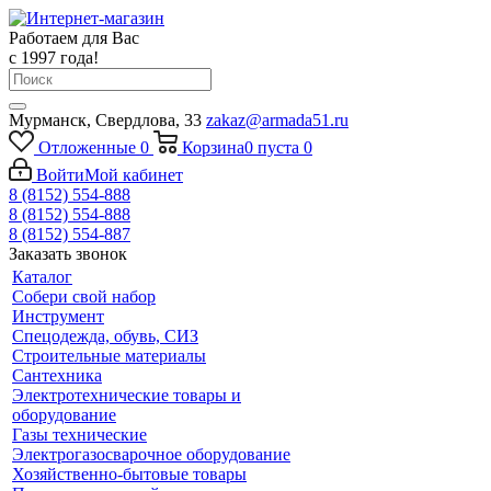
Работаем для Вас
с 1997 года!
Мурманск, Свердлова, 33
zakaz@armada51.ru
Отложенные
0
Корзина
0
пуста
0
Войти
Мой кабинет
8 (8152) 554-888
8 (8152) 554-888
8 (8152) 554-887
Заказать звонок
Каталог
Собери свой набор
Инструмент
Спецодежда, обувь, СИЗ
Строительные материалы
Сантехника
Электротехнические товары и
оборудование
Газы технические
Электрогазосварочное оборудование
Хозяйственно-бытовые товары