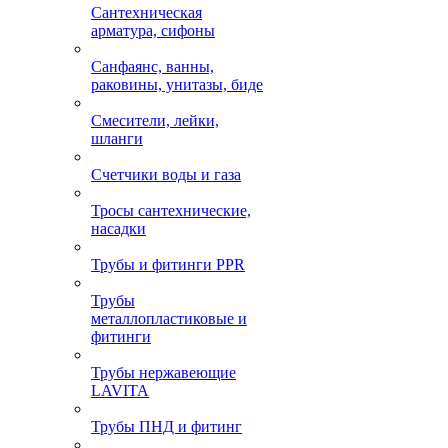
Сантехническая
арматура, сифоны
Санфаянс, ванны,
раковины, унитазы, биде
Смесители, лейки,
шланги
Счетчики воды и газа
Тросы сантехнические,
насадки
Трубы и фитинги PPR
Трубы
металлопластиковые и
фитинги
Трубы нержавеющие
LAVITA
Трубы ПНД и фитинг