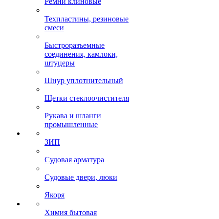
Ремни клиновые
Техпластины, резиновые
смеси
Быстроразъемные
соединения, камлоки,
штуцеры
Шнур уплотнительный
Щетки стеклоочистителя
Рукава и шланги
промышленные
ЗИП
Судовая арматура
Судовые двери, люки
Якоря
Химия бытовая