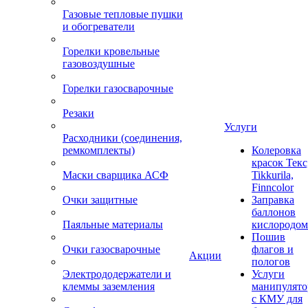
Газовые тепловые пушки
и обогреватели
Горелки кровельные
газовоздушные
Горелки газосварочные
Резаки
Услуги
Расходники (соединения,
ремкомплекты)
Колеровка
красок Текс
Маски сварщика АСФ
Tikkurila,
Finncolor
Очки защитные
Заправка
баллонов
Паяльные материалы
кислородом
Пошив
Очки газосварочные
флагов и
Акции
пологов
Электрододержатели и
Услуги
клеммы заземления
манипулято
с КМУ для