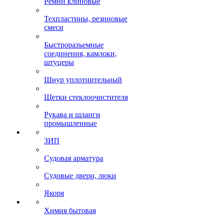
Ремни клиновые
Техпластины, резиновые
смеси
Быстроразъемные
соединения, камлоки,
штуцеры
Шнур уплотнительный
Щетки стеклоочистителя
Рукава и шланги
промышленные
ЗИП
Судовая арматура
Судовые двери, люки
Якоря
Химия бытовая