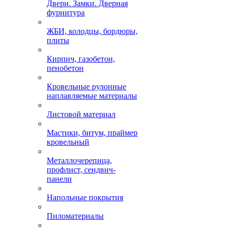
Двери. Замки. Дверная
фурнитура
ЖБИ, колодцы, бордюры,
плиты
Кирпич, газобетон,
пенобетон
Кровельные рулонные
наплавляемые материалы
Листовой материал
Мастики, битум, праймер
кровельный
Металлочерепица,
профлист, сендвич-
панели
Напольные покрытия
Пиломатериалы