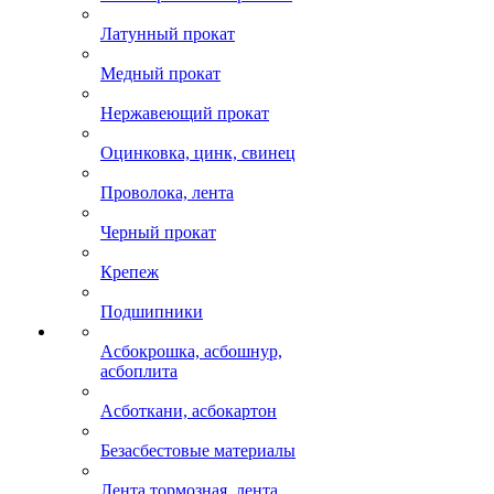
Латунный прокат
Медный прокат
Нержавеющий прокат
Оцинковка, цинк, свинец
Проволока, лента
Черный прокат
Крепеж
Подшипники
Асбокрошка, асбошнур,
асбоплита
Асботкани, асбокартон
Безасбестовые материалы
Лента тормозная, лента