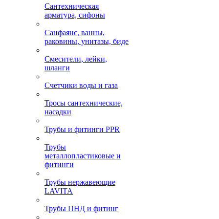
Сантехническая
арматура, сифоны
Санфаянс, ванны,
раковины, унитазы, биде
Смесители, лейки,
шланги
Счетчики воды и газа
Тросы сантехнические,
насадки
Трубы и фитинги PPR
Трубы
металлопластиковые и
фитинги
Трубы нержавеющие
LAVITA
Трубы ПНД и фитинг