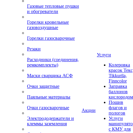
Газовые тепловые пушки
и обогреватели
Горелки кровельные
газовоздушные
Горелки газосварочные
Резаки
Услуги
Расходники (соединения,
ремкомплекты)
Колеровка
красок Текс
Маски сварщика АСФ
Tikkurila,
Finncolor
Очки защитные
Заправка
баллонов
Паяльные материалы
кислородом
Пошив
Очки газосварочные
флагов и
Акции
пологов
Электрододержатели и
Услуги
клеммы заземления
манипулято
с КМУ для