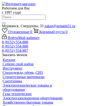
Работаем для Вас
с 1997 года!
Мурманск, Свердлова, 33
zakaz@armada51.ru
Отложенные
0
Корзина
0
пуста
0
Войти
Мой кабинет
8 (8152) 554-888
8 (8152) 554-888
8 (8152) 554-887
Заказать звонок
Каталог
Собери свой набор
Инструмент
Спецодежда, обувь, СИЗ
Строительные материалы
Сантехника
Электротехнические товары и
оборудование
Газы технические
Электрогазосварочное оборудование
Хозяйственно-бытовые товары