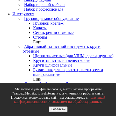
Набор игровой мебели
Набор профессионала
Инструмент
Грузоподъемное оборудование
Грузовой крепеж
Канаты
Сетки, ремни стяжные
Стропы
Еще
Абразивный, зачистной инструмент, круги
отрезные
Щетки зачистные (для УШМ, дрели, ручные)
Круги зачистные и лепестковые
Круги шлифовальные
Бумага наждачная, ленты, листы, сетки
шлифовальные
Еще
Деревообрабатывающий инструмент, диски
пильные
Мы используем файлы cookie, метрические программы
Диски пильные
(Yandex.Metrika, LiveInternet) для улучшения работы сайта.
Продолжая использовать сайт, вы соглашаетесь с
политикой
Долота, стамески, рубанки
конфиденциальности
и
согласием на обработку данных
.
Ножовки и пилы по дереву
Топоры
Согласен
Еще