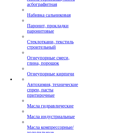
асбографитная
Набивка сальниковая
Паронит, прокладки
паронитовые
Стеклоткани, текстиль
строительный
Огнеупорные смеси,
глина, порошок
Огнеупорные кирпичи
Автохимия, технические
спреи, пасты
притирочные
Масла гидравлические
Масла индустриальные
Масла компрессорные/
холодильные