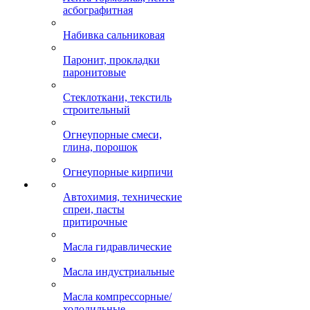
асбографитная
Набивка сальниковая
Паронит, прокладки
паронитовые
Стеклоткани, текстиль
строительный
Огнеупорные смеси,
глина, порошок
Огнеупорные кирпичи
Автохимия, технические
спреи, пасты
притирочные
Масла гидравлические
Масла индустриальные
Масла компрессорные/
холодильные