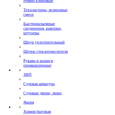
Ремни клиновые
Техпластины, резиновые
смеси
Быстроразъемные
соединения, камлоки,
штуцеры
Шнур уплотнительный
Щетки стеклоочистителя
Рукава и шланги
промышленные
ЗИП
Судовая арматура
Судовые двери, люки
Якоря
Химия бытовая