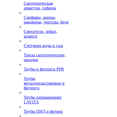
Сантехническая
арматура, сифоны
Санфаянс, ванны,
раковины, унитазы, биде
Смесители, лейки,
шланги
Счетчики воды и газа
Тросы сантехнические,
насадки
Трубы и фитинги PPR
Трубы
металлопластиковые и
фитинги
Трубы нержавеющие
LAVITA
Трубы ПНД и фитинг