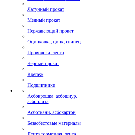
Латунный прокат
Медный прокат
Нержавеющий прокат
Оцинковка, цинк, свинец
Проволока, лента
Черный прокат
Крепеж
Подшипники
Асбокрошка, асбошнур,
асбоплита
Асботкани, асбокартон
Безасбестовые материалы
Лента тормозная, лента