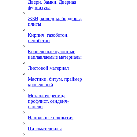
Двери. Замки. Дверная
фурнитура
ЖБИ, колодцы, бордюры,
плиты
Кирпич, газобетон,
пенобетон
Кровельные рулонные
наплавляемые материалы
Листовой материал
Мастики, битум, праймер
кровельный
Металлочерепица,
профлист, сендвич-
панели
Напольные покрытия
Пиломатериалы