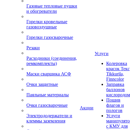
Газовые тепловые пушки
и обогреватели
Горелки кровельные
газовоздушные
Горелки газосварочные
Резаки
Услуги
Расходники (соединения,
ремкомплекты)
Колеровка
красок Текс
Маски сварщика АСФ
Tikkurila,
Finncolor
Очки защитные
Заправка
баллонов
Паяльные материалы
кислородом
Пошив
Очки газосварочные
флагов и
Акции
пологов
Электрододержатели и
Услуги
клеммы заземления
манипулято
с КМУ для