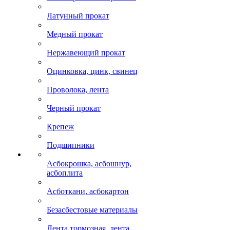
Латунный прокат
Медный прокат
Нержавеющий прокат
Оцинковка, цинк, свинец
Проволока, лента
Черный прокат
Крепеж
Подшипники
Асбокрошка, асбошнур,
асбоплита
Асботкани, асбокартон
Безасбестовые материалы
Лента тормозная, лента