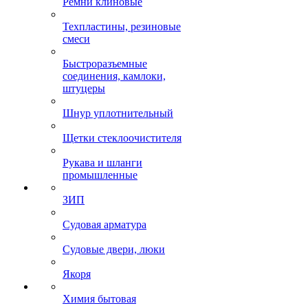
Ремни клиновые
Техпластины, резиновые
смеси
Быстроразъемные
соединения, камлоки,
штуцеры
Шнур уплотнительный
Щетки стеклоочистителя
Рукава и шланги
промышленные
ЗИП
Судовая арматура
Судовые двери, люки
Якоря
Химия бытовая