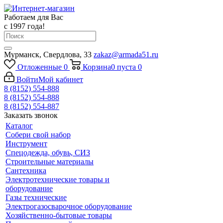
Работаем для Вас
с 1997 года!
Мурманск, Свердлова, 33
zakaz@armada51.ru
Отложенные
0
Корзина
0
пуста
0
Войти
Мой кабинет
8 (8152) 554-888
8 (8152) 554-888
8 (8152) 554-887
Заказать звонок
Каталог
Собери свой набор
Инструмент
Спецодежда, обувь, СИЗ
Строительные материалы
Сантехника
Электротехнические товары и
оборудование
Газы технические
Электрогазосварочное оборудование
Хозяйственно-бытовые товары