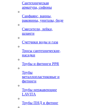
Сантехническая
арматура, сифоны
Санфаянс, ванны,
раковины, унитазы, биде
Смесители, лейки,
шланги
Счетчики воды и газа
Тросы сантехнические,
насадки
Трубы и фитинги PPR
Трубы
металлопластиковые и
фитинги
Трубы нержавеющие
LAVITA
Трубы ПНД и фитинг