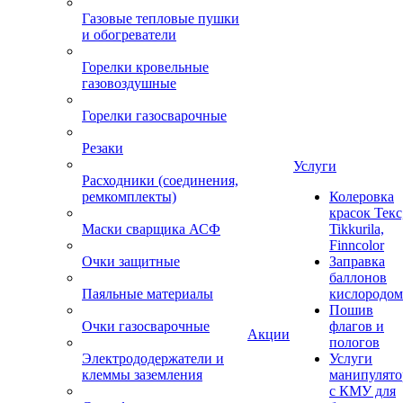
Газовые тепловые пушки
и обогреватели
Горелки кровельные
газовоздушные
Горелки газосварочные
Резаки
Услуги
Расходники (соединения,
ремкомплекты)
Колеровка
красок Текс
Маски сварщика АСФ
Tikkurila,
Finncolor
Очки защитные
Заправка
баллонов
Паяльные материалы
кислородом
Пошив
Очки газосварочные
флагов и
Акции
пологов
Электрододержатели и
Услуги
клеммы заземления
манипулято
с КМУ для