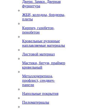
Двери. Замки. Дверная
фурнитура
ЖБИ, колодцы, бордюры,
плиты
Кирпич, газобетон,
пенобетон
Кровельные рулонные
наплавляемые материалы
Листовой материал
Мастики, битум, праймер
кровельный
Металлочерепица,
профлист, сендвич-
панели
Напольные покрытия
Пиломатериалы