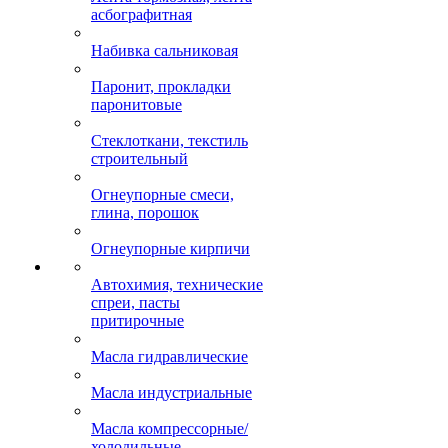
асбографитная
Набивка сальниковая
Паронит, прокладки
паронитовые
Стеклоткани, текстиль
строительный
Огнеупорные смеси,
глина, порошок
Огнеупорные кирпичи
Автохимия, технические
спреи, пасты
притирочные
Масла гидравлические
Масла индустриальные
Масла компрессорные/
холодильные