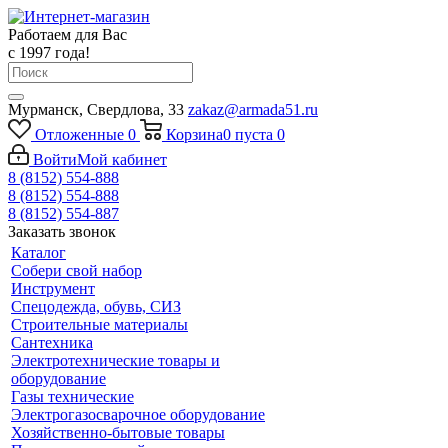
Работаем для Вас
с 1997 года!
Мурманск, Свердлова, 33
zakaz@armada51.ru
Отложенные
0
Корзина
0
пуста
0
Войти
Мой кабинет
8 (8152) 554-888
8 (8152) 554-888
8 (8152) 554-887
Заказать звонок
Каталог
Собери свой набор
Инструмент
Спецодежда, обувь, СИЗ
Строительные материалы
Сантехника
Электротехнические товары и
оборудование
Газы технические
Электрогазосварочное оборудование
Хозяйственно-бытовые товары