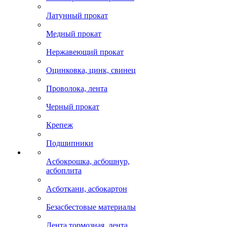
Латунный прокат
Медный прокат
Нержавеющий прокат
Оцинковка, цинк, свинец
Проволока, лента
Черный прокат
Крепеж
Подшипники
Асбокрошка, асбошнур,
асбоплита
Асботкани, асбокартон
Безасбестовые материалы
Лента тормозная, лента