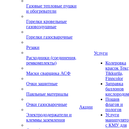
Газовые тепловые пушки
и обогреватели
Горелки кровельные
газовоздушные
Горелки газосварочные
Резаки
Услуги
Расходники (соединения,
ремкомплекты)
Колеровка
красок Текс
Маски сварщика АСФ
Tikkurila,
Finncolor
Очки защитные
Заправка
баллонов
Паяльные материалы
кислородом
Пошив
Очки газосварочные
флагов и
Акции
пологов
Электрододержатели и
Услуги
клеммы заземления
манипулято
с КМУ для