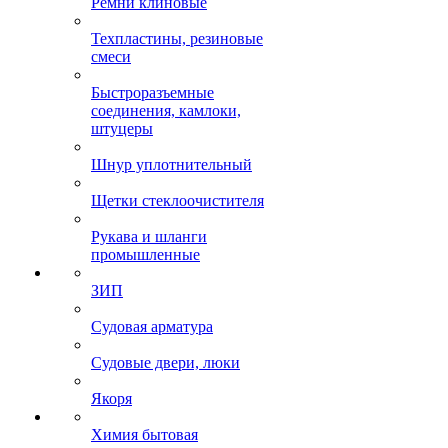
Ремни клиновые
Техпластины, резиновые
смеси
Быстроразъемные
соединения, камлоки,
штуцеры
Шнур уплотнительный
Щетки стеклоочистителя
Рукава и шланги
промышленные
ЗИП
Судовая арматура
Судовые двери, люки
Якоря
Химия бытовая