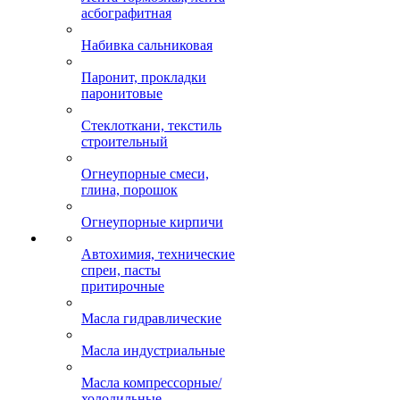
асбографитная
Набивка сальниковая
Паронит, прокладки
паронитовые
Стеклоткани, текстиль
строительный
Огнеупорные смеси,
глина, порошок
Огнеупорные кирпичи
Автохимия, технические
спреи, пасты
притирочные
Масла гидравлические
Масла индустриальные
Масла компрессорные/
холодильные