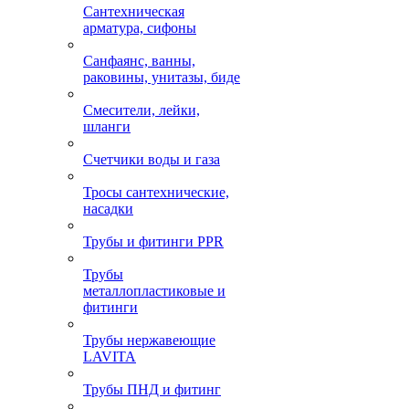
Сантехническая
арматура, сифоны
Санфаянс, ванны,
раковины, унитазы, биде
Смесители, лейки,
шланги
Счетчики воды и газа
Тросы сантехнические,
насадки
Трубы и фитинги PPR
Трубы
металлопластиковые и
фитинги
Трубы нержавеющие
LAVITA
Трубы ПНД и фитинг