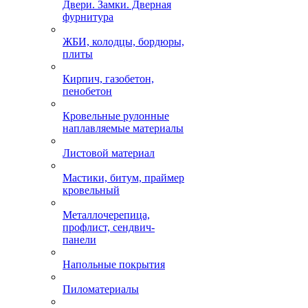
Двери. Замки. Дверная
фурнитура
ЖБИ, колодцы, бордюры,
плиты
Кирпич, газобетон,
пенобетон
Кровельные рулонные
наплавляемые материалы
Листовой материал
Мастики, битум, праймер
кровельный
Металлочерепица,
профлист, сендвич-
панели
Напольные покрытия
Пиломатериалы