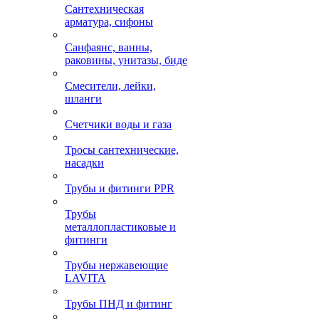
Сантехническая
арматура, сифоны
Санфаянс, ванны,
раковины, унитазы, биде
Смесители, лейки,
шланги
Счетчики воды и газа
Тросы сантехнические,
насадки
Трубы и фитинги PPR
Трубы
металлопластиковые и
фитинги
Трубы нержавеющие
LAVITA
Трубы ПНД и фитинг