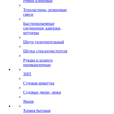
Ремни клиновые
Техпластины, резиновые
смеси
Быстроразъемные
соединения, камлоки,
штуцеры
Шнур уплотнительный
Щетки стеклоочистителя
Рукава и шланги
промышленные
ЗИП
Судовая арматура
Судовые двери, люки
Якоря
Химия бытовая