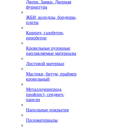
Двери. Замки. Дверная
фурнитура
ЖБИ, колодцы, бордюры,
плиты
Кирпич, газобетон,
пенобетон
Кровельные рулонные
наплавляемые материалы
Листовой материал
Мастики, битум, праймер
кровельный
Металлочерепица,
профлист, сендвич-
панели
Напольные покрытия
Пиломатериалы