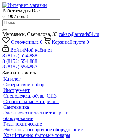
Работаем для Вас
с 1997 года!
Мурманск, Свердлова, 33
zakaz@armada51.ru
Отложенные
0
Корзина
0
пуста
0
Войти
Мой кабинет
8 (8152) 554-888
8 (8152) 554-888
8 (8152) 554-887
Заказать звонок
Каталог
Собери свой набор
Инструмент
Спецодежда, обувь, СИЗ
Строительные материалы
Сантехника
Электротехнические товары и
оборудование
Газы технические
Электрогазосварочное оборудование
Хозяйственно-бытовые товары