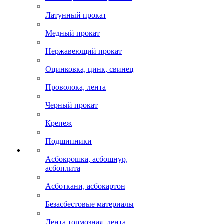
Латунный прокат
Медный прокат
Нержавеющий прокат
Оцинковка, цинк, свинец
Проволока, лента
Черный прокат
Крепеж
Подшипники
Асбокрошка, асбошнур,
асбоплита
Асботкани, асбокартон
Безасбестовые материалы
Лента тормозная, лента