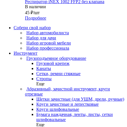
Респиратор iNEХ 1002 FFP2 без клапана
В наличии
45
₽
/шт
Подробнее
Собери свой набор
Набор автомобилиста
Набор для дачи
Набор игровой мебели
Набор профессионала
Инструмент
Грузоподъемное оборудование
Грузовой крепеж
Канаты
Сетки, ремни стяжные
Стропы
Еще
Абразивный, зачистной инструмент, круги
отрезные
Щетки зачистные (для УШМ, дрели, ручные)
Круги зачистные и лепестковые
Круги шлифовальные
Бумага наждачная, ленты, листы, сетки
шлифовальные
Еще