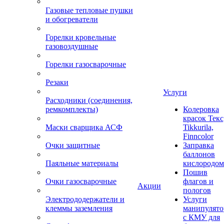
Газовые тепловые пушки
и обогреватели
Горелки кровельные
газовоздушные
Горелки газосварочные
Резаки
Услуги
Расходники (соединения,
ремкомплекты)
Колеровка
красок Текс
Маски сварщика АСФ
Tikkurila,
Finncolor
Очки защитные
Заправка
баллонов
Паяльные материалы
кислородом
Пошив
Очки газосварочные
флагов и
Акции
пологов
Электрододержатели и
Услуги
клеммы заземления
манипулято
с КМУ для