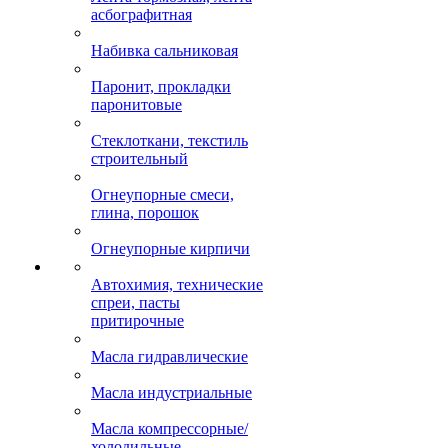
асбографитная
Набивка сальниковая
Паронит, прокладки
паронитовые
Стеклоткани, текстиль
строительный
Огнеупорные смеси,
глина, порошок
Огнеупорные кирпичи
Автохимия, технические
спреи, пасты
притирочные
Масла гидравлические
Масла индустриальные
Масла компрессорные/
холодильные