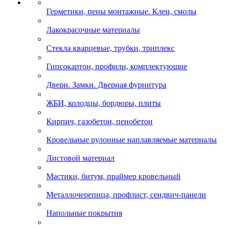
Герметики, пены монтажные. Клеи, смолы
Лакокрасочные материалы
Стекла кварцевые, трубки, триплекс
Гипсокартон, профили, комплектующие
Двери. Замки. Дверная фурнитура
ЖБИ, колодцы, бордюры, плиты
Кирпич, газобетон, пенобетон
Кровельные рулонные наплавляемые материалы
Листовой материал
Мастики, битум, праймер кровельный
Металлочерепица, профлист, сендвич-панели
Напольные покрытия