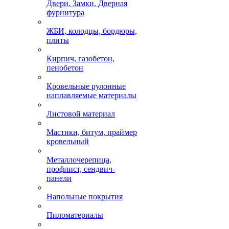
Двери. Замки. Дверная
фурнитура
ЖБИ, колодцы, бордюры,
плиты
Кирпич, газобетон,
пенобетон
Кровельные рулонные
наплавляемые материалы
Листовой материал
Мастики, битум, праймер
кровельный
Металлочерепица,
профлист, сендвич-
панели
Напольные покрытия
Пиломатериалы