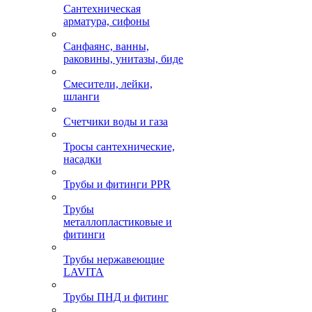
Сантехническая
арматура, сифоны
Санфаянс, ванны,
раковины, унитазы, биде
Смесители, лейки,
шланги
Счетчики воды и газа
Тросы сантехнические,
насадки
Трубы и фитинги PPR
Трубы
металлопластиковые и
фитинги
Трубы нержавеющие
LAVITA
Трубы ПНД и фитинг