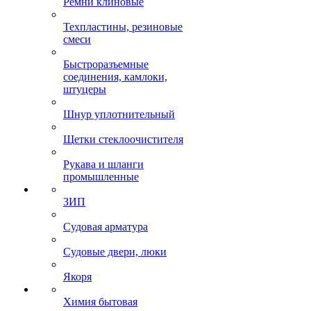
Ремни клиновые
Техпластины, резиновые
смеси
Быстроразъемные
соединения, камлоки,
штуцеры
Шнур уплотнительный
Щетки стеклоочистителя
Рукава и шланги
промышленные
ЗИП
Судовая арматура
Судовые двери, люки
Якоря
Химия бытовая