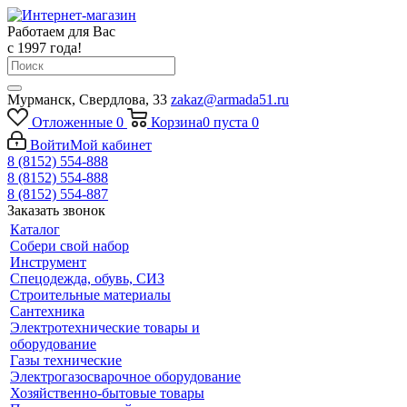
Работаем для Вас
с 1997 года!
Мурманск, Свердлова, 33
zakaz@armada51.ru
Отложенные
0
Корзина
0
пуста
0
Войти
Мой кабинет
8 (8152) 554-888
8 (8152) 554-888
8 (8152) 554-887
Заказать звонок
Каталог
Собери свой набор
Инструмент
Спецодежда, обувь, СИЗ
Строительные материалы
Сантехника
Электротехнические товары и
оборудование
Газы технические
Электрогазосварочное оборудование
Хозяйственно-бытовые товары