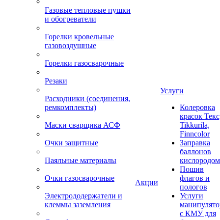
Газовые тепловые пушки
и обогреватели
Горелки кровельные
газовоздушные
Горелки газосварочные
Резаки
Услуги
Расходники (соединения,
ремкомплекты)
Колеровка
красок Текс
Маски сварщика АСФ
Tikkurila,
Finncolor
Очки защитные
Заправка
баллонов
Паяльные материалы
кислородом
Пошив
Очки газосварочные
флагов и
Акции
пологов
Электрододержатели и
Услуги
клеммы заземления
манипулято
с КМУ для