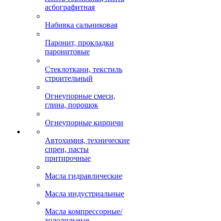
асбографитная
Набивка сальниковая
Паронит, прокладки
паронитовые
Стеклоткани, текстиль
строительный
Огнеупорные смеси,
глина, порошок
Огнеупорные кирпичи
Автохимия, технические
спреи, пасты
притирочные
Масла гидравлические
Масла индустриальные
Масла компрессорные/
холодильные