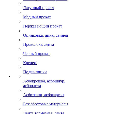
Латунный прокат
Медный прокат
Нержавеющий прокат
Оцинковка, цинк, свинец
Проволока, лента
Черный прокат
Крепеж
Подшипники
Асбокрошка, асбошнур,
асбоплита
Асботкани, асбокартон
Безасбестовые материалы
Лента тормозная, лента