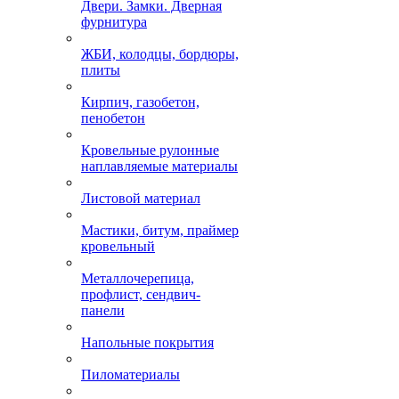
Двери. Замки. Дверная
фурнитура
ЖБИ, колодцы, бордюры,
плиты
Кирпич, газобетон,
пенобетон
Кровельные рулонные
наплавляемые материалы
Листовой материал
Мастики, битум, праймер
кровельный
Металлочерепица,
профлист, сендвич-
панели
Напольные покрытия
Пиломатериалы