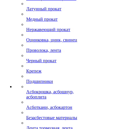
Латунный прокат
Медный прокат
Нержавеющий прокат
Оцинковка, цинк, свинец
Проволока, лента
Черный прокат
Крепеж
Подшипники
Асбокрошка, асбошнур,
асбоплита
Асботкани, асбокартон
Безасбестовые материалы
Лента тормозная, лента