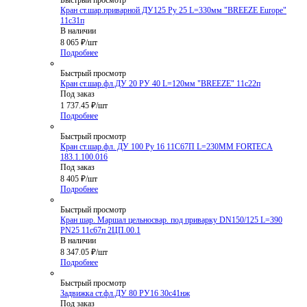
Кран ст.шар.приварной ДУ125 Ру 25 L=330мм "BREEZE Europe"
11с31п
В наличии
8 065
₽
/шт
Подробнее
Быстрый просмотр
Кран ст.шар.фл.ДУ 20 РУ 40 L=120мм "BREEZE" 11с22п
Под заказ
1 737.45
₽
/шт
Подробнее
Быстрый просмотр
Кран ст.шар.фл. ДУ 100 Ру 16 11С67П L=230ММ FORTECA
183.1.100.016
Под заказ
8 405
₽
/шт
Подробнее
Быстрый просмотр
Кран шар. Маршал цельносвар. под приварку DN150/125 L=390
PN25 11с67п 2ЦП.00.1
В наличии
8 347.05
₽
/шт
Подробнее
Быстрый просмотр
Задвижка ст.фл.ДУ 80 РУ16 30с41нж
Под заказ