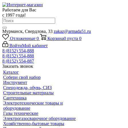
Работаем для Вас
с 1997 года!
Мурманск, Свердлова, 33
zakaz@armada51.ru
Отложенные
0
Корзина
0
пуста
0
Войти
Мой кабинет
8 (8152) 554-888
8 (8152) 554-888
8 (8152) 554-887
Заказать звонок
Каталог
Собери свой набор
Инструмент
Спецодежда, обувь, СИЗ
Строительные материалы
Сантехника
Электротехнические товары и
оборудование
Газы технические
Электрогазосварочное оборудование
Хозяйственно-бытовые товары