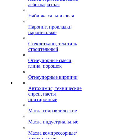
асбографитная
Набивка сальниковая
Паронит, прокладки
паронитовые
Стеклоткани, текстиль
строительный
Огнеупорные смеси,
глина, порошок
Огнеупорные кирпичи
Автохимия, технические
спреи, пасты
притирочные
Масла гидравлические
Масла индустриальные
Масла компрессорные/
холодильные