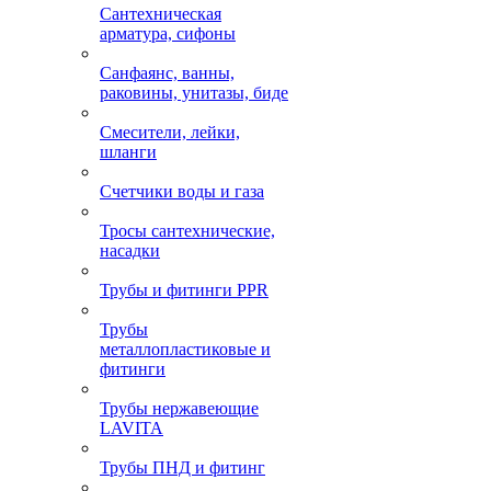
Сантехническая
арматура, сифоны
Санфаянс, ванны,
раковины, унитазы, биде
Смесители, лейки,
шланги
Счетчики воды и газа
Тросы сантехнические,
насадки
Трубы и фитинги PPR
Трубы
металлопластиковые и
фитинги
Трубы нержавеющие
LAVITA
Трубы ПНД и фитинг