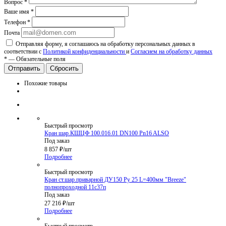
Вопрос
*
Ваше имя
*
Телефон
*
Почта
Отправляя форму, я соглашаюсь на обработку персональных данных в
соответствии с
Политикой конфиденциальности
и
Согласием на обработку данных
*
—
Обязательные поля
Сбросить
Похожие товары
Быстрый просмотр
Кран шар.КШЦФ 100.016.01 DN100 Pn16 ALSO
Под заказ
8 857
₽
/шт
Подробнее
Быстрый просмотр
Кран ст.шар.приварной ДУ150 Ру 25 L=400мм "Breeze"
полнопроходной 11с37п
Под заказ
27 216
₽
/шт
Подробнее
Быстрый просмотр