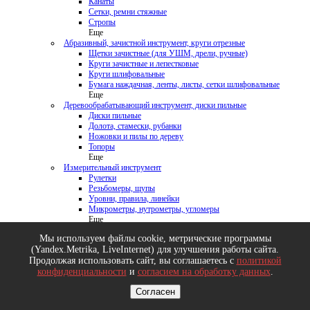
Канаты
Сетки, ремни стяжные
Стропы
Еще
Абразивный, зачистной инструмент, круги отрезные
Щетки зачистные (для УШМ, дрели, ручные)
Круги зачистные и лепестковые
Круги шлифовальные
Бумага наждачная, ленты, листы, сетки шлифовальные
Еще
Деревообрабатывающий инструмент, диски пильные
Диски пильные
Долота, стамески, рубанки
Ножовки и пилы по дереву
Топоры
Еще
Измерительный инструмент
Рулетки
Резьбомеры, щупы
Уровни, правила, линейки
Микрометры, нутрометры, угломеры
Еще
Малярный инструмент
Мы используем файлы cookie, метрические программы
Валики, ролики сменные, кюветы
(Yandex.Metrika, LiveInternet) для улучшения работы сайта.
Кисти круглые, флейцевые, радиаторные
Продолжая использовать сайт, вы соглашаетесь с
политикой
Кельмы, терки, шпатели, правила
Краскопульты, распылители
конфиденциальности
и
согласием на обработку данных
.
Металлообрабатывающий инструмент
Согласен
Круги отрезные
Метчики, плашки, клуппы