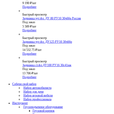
9 190
₽
/шт
Подробнее
Быстрый просмотр
Задвижка чуг.фл. ДУ 80 РУ10 30ч6бр Россия
Под заказ
5 589
₽
/шт
Подробнее
Быстрый просмотр
Задвижка чуг.фл. ДУ125 РУ10 30ч6бр
Под заказ
14 532.75
₽
/шт
Подробнее
Быстрый просмотр
Задвижка ст.фл.ДУ100 РУ16 30с41нж
Под заказ
13 706
₽
/шт
Подробнее
Собери свой набор
Набор автомобилиста
Набор для дачи
Набор игровой мебели
Набор профессионала
Инструмент
Грузоподъемное оборудование
Грузовой крепеж