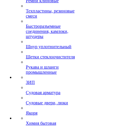
Ремни клиновые
Техпластины, резиновые
смеси
Быстроразъемные
соединения, камлоки,
штуцеры
Шнур уплотнительный
Щетки стеклоочистителя
Рукава и шланги
промышленные
ЗИП
Судовая арматура
Судовые двери, люки
Якоря
Химия бытовая