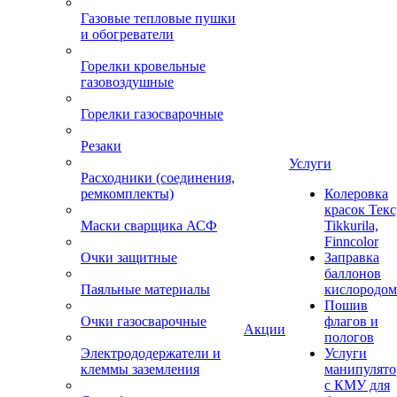
Газовые тепловые пушки
и обогреватели
Горелки кровельные
газовоздушные
Горелки газосварочные
Резаки
Услуги
Расходники (соединения,
ремкомплекты)
Колеровка
красок Текс
Маски сварщика АСФ
Tikkurila,
Finncolor
Очки защитные
Заправка
баллонов
Паяльные материалы
кислородом
Пошив
Очки газосварочные
флагов и
Акции
пологов
Электрододержатели и
Услуги
клеммы заземления
манипулято
с КМУ для