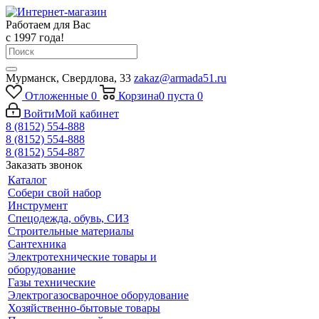
Работаем для Вас
с 1997 года!
Мурманск, Свердлова, 33
zakaz@armada51.ru
Отложенные
0
Корзина
0
пуста
0
Войти
Мой кабинет
8 (8152) 554-888
8 (8152) 554-888
8 (8152) 554-887
Заказать звонок
Каталог
Собери свой набор
Инструмент
Спецодежда, обувь, СИЗ
Строительные материалы
Сантехника
Электротехнические товары и
оборудование
Газы технические
Электрогазосварочное оборудование
Хозяйственно-бытовые товары