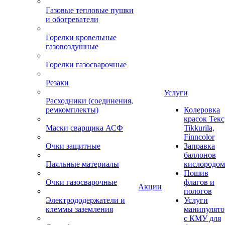
Газовые тепловые пушки
и обогреватели
Горелки кровельные
газовоздушные
Горелки газосварочные
Резаки
Услуги
Расходники (соединения,
ремкомплекты)
Колеровка
красок Текс
Маски сварщика АСФ
Tikkurila,
Finncolor
Очки защитные
Заправка
баллонов
Паяльные материалы
кислородом
Пошив
Очки газосварочные
флагов и
Акции
пологов
Электрододержатели и
Услуги
клеммы заземления
манипулято
с КМУ для