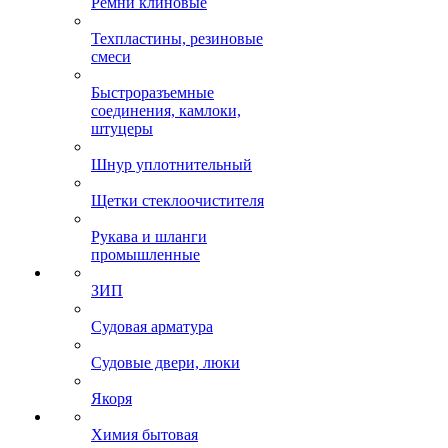
Ремни клиновые
Техпластины, резиновые
смеси
Быстроразъемные
соединения, камлоки,
штуцеры
Шнур уплотнительный
Щетки стеклоочистителя
Рукава и шланги
промышленные
ЗИП
Судовая арматура
Судовые двери, люки
Якоря
Химия бытовая