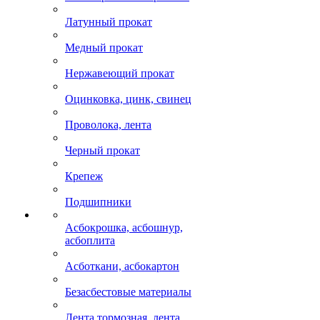
Латунный прокат
Медный прокат
Нержавеющий прокат
Оцинковка, цинк, свинец
Проволока, лента
Черный прокат
Крепеж
Подшипники
Асбокрошка, асбошнур,
асбоплита
Асботкани, асбокартон
Безасбестовые материалы
Лента тормозная, лента