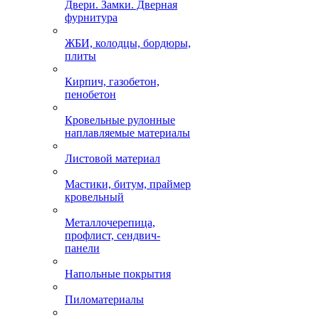
Двери. Замки. Дверная
фурнитура
ЖБИ, колодцы, бордюры,
плиты
Кирпич, газобетон,
пенобетон
Кровельные рулонные
наплавляемые материалы
Листовой материал
Мастики, битум, праймер
кровельный
Металлочерепица,
профлист, сендвич-
панели
Напольные покрытия
Пиломатериалы