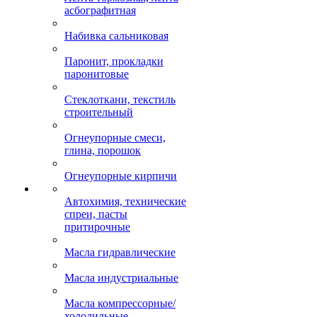
асбографитная
Набивка сальниковая
Паронит, прокладки
паронитовые
Стеклоткани, текстиль
строительный
Огнеупорные смеси,
глина, порошок
Огнеупорные кирпичи
Автохимия, технические
спреи, пасты
притирочные
Масла гидравлические
Масла индустриальные
Масла компрессорные/
холодильные