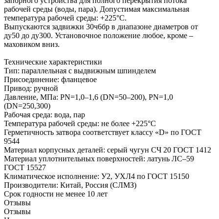
запорного устройства для полного перекрытия потока
рабочей среды (воды, пара). Допустимая максимальная
температура рабочей среды: +225°C.
Выпускаются задвижки 30ч6бр в диапазоне диаметров от
ду50 до ду300. Установочное положение любое, кроме –
маховиком вниз.
Технические характеристики
Тип: параллельная с выдвижным шпинделем
Присоединение: фланцевое
Привод: ручной
Давление, МПа: PN=1,0–1,6 (DN=50–200), PN=1,0
(DN=250,300)
Рабочая среда: вода, пар
Температура рабочей среды: не более +225°С
Герметичность затвора соответствует классу «D» по ГОСТ
9544
Материал корпусных деталей: серый чугун СЧ 20 ГОСТ 1412
Материал уплотнительных поверхностей: латунь ЛС–59
ГОСТ 15527
Климатическое исполнение: У2, УХЛ4 по ГОСТ 15150
Производители: Китай, Россия (СЛМЗ)
Срок годности не менее 10 лет
Отзывы
Отзывы