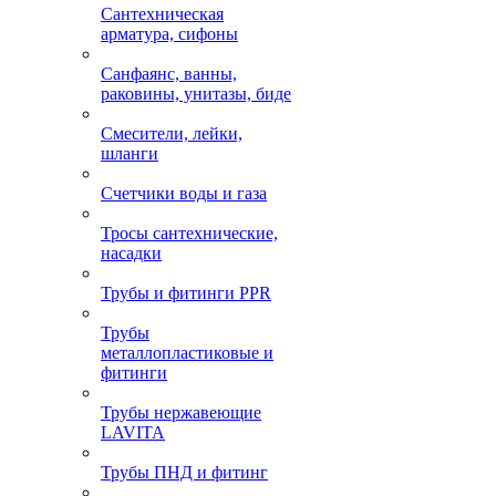
Сантехническая
арматура, сифоны
Санфаянс, ванны,
раковины, унитазы, биде
Смесители, лейки,
шланги
Счетчики воды и газа
Тросы сантехнические,
насадки
Трубы и фитинги PPR
Трубы
металлопластиковые и
фитинги
Трубы нержавеющие
LAVITA
Трубы ПНД и фитинг