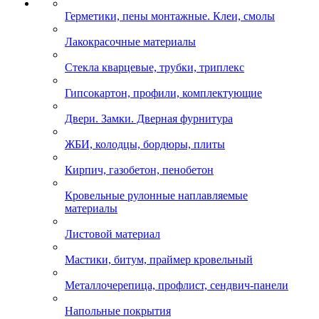
Герметики, пены монтажные. Клеи, смолы
Лакокрасочные материалы
Стекла кварцевые, трубки, триплекс
Гипсокартон, профили, комплектующие
Двери. Замки. Дверная фурнитура
ЖБИ, колодцы, бордюры, плиты
Кирпич, газобетон, пенобетон
Кровельные рулонные наплавляемые
материалы
Листовой материал
Мастики, битум, праймер кровельный
Металлочерепица, профлист, сендвич-панели
Напольные покрытия