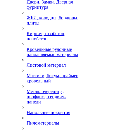
Двери. Замки. Дверная
фурнитура
ЖБИ, колодцы, бордюры,
плиты
Кирпич, газобетон,
пенобетон
Кровельные рулонные
наплавляемые материалы
Листовой материал
Мастики, битум, праймер
кровельный
Металлочерепица,
профлист, сендвич-
панели
Напольные покрытия
Пиломатериалы