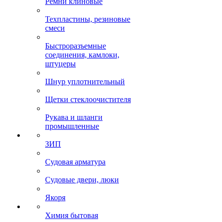
Ремни клиновые
Техпластины, резиновые
смеси
Быстроразъемные
соединения, камлоки,
штуцеры
Шнур уплотнительный
Щетки стеклоочистителя
Рукава и шланги
промышленные
ЗИП
Судовая арматура
Судовые двери, люки
Якоря
Химия бытовая