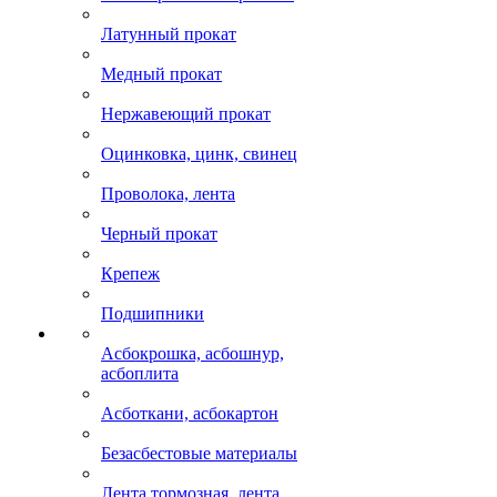
Латунный прокат
Медный прокат
Нержавеющий прокат
Оцинковка, цинк, свинец
Проволока, лента
Черный прокат
Крепеж
Подшипники
Асбокрошка, асбошнур,
асбоплита
Асботкани, асбокартон
Безасбестовые материалы
Лента тормозная, лента