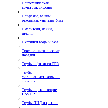
Сантехническая
арматура, сифоны
Санфаянс, ванны,
раковины, унитазы, биде
Смесители, лейки,
шланги
Счетчики воды и газа
Тросы сантехнические,
насадки
Трубы и фитинги PPR
Трубы
металлопластиковые и
фитинги
Трубы нержавеющие
LAVITA
Трубы ПНД и фитинг