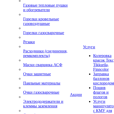
Газовые тепловые пушки
и обогреватели
Горелки кровельные
газовоздушные
Горелки газосварочные
Резаки
Услуги
Расходники (соединения,
ремкомплекты)
Колеровка
красок Текс
Маски сварщика АСФ
Tikkurila,
Finncolor
Очки защитные
Заправка
баллонов
Паяльные материалы
кислородом
Пошив
Очки газосварочные
флагов и
Акции
пологов
Электрододержатели и
Услуги
клеммы заземления
манипулято
с КМУ для