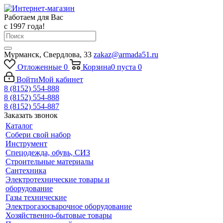
Работаем для Вас
с 1997 года!
Мурманск, Свердлова, 33
zakaz@armada51.ru
Отложенные
0
Корзина
0
пуста
0
Войти
Мой кабинет
8 (8152) 554-888
8 (8152) 554-888
8 (8152) 554-887
Заказать звонок
Каталог
Собери свой набор
Инструмент
Спецодежда, обувь, СИЗ
Строительные материалы
Сантехника
Электротехнические товары и
оборудование
Газы технические
Электрогазосварочное оборудование
Хозяйственно-бытовые товары