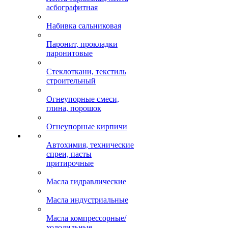
асбографитная
Набивка сальниковая
Паронит, прокладки
паронитовые
Стеклоткани, текстиль
строительный
Огнеупорные смеси,
глина, порошок
Огнеупорные кирпичи
Автохимия, технические
спреи, пасты
притирочные
Масла гидравлические
Масла индустриальные
Масла компрессорные/
холодильные