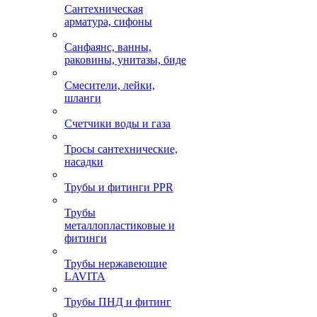
Сантехническая
арматура, сифоны
Санфаянс, ванны,
раковины, унитазы, биде
Смесители, лейки,
шланги
Счетчики воды и газа
Тросы сантехнические,
насадки
Трубы и фитинги PPR
Трубы
металлопластиковые и
фитинги
Трубы нержавеющие
LAVITA
Трубы ПНД и фитинг