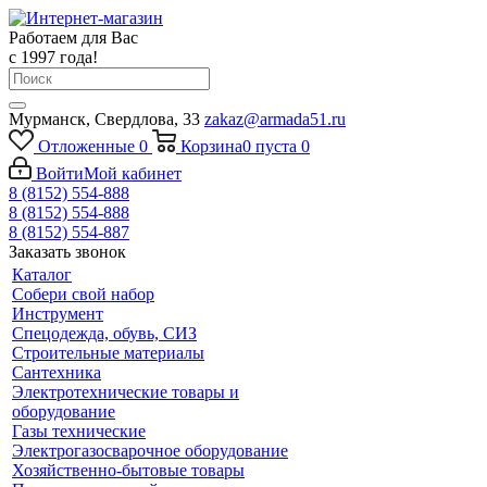
Работаем для Вас
с 1997 года!
Мурманск, Свердлова, 33
zakaz@armada51.ru
Отложенные
0
Корзина
0
пуста
0
Войти
Мой кабинет
8 (8152) 554-888
8 (8152) 554-888
8 (8152) 554-887
Заказать звонок
Каталог
Собери свой набор
Инструмент
Спецодежда, обувь, СИЗ
Строительные материалы
Сантехника
Электротехнические товары и
оборудование
Газы технические
Электрогазосварочное оборудование
Хозяйственно-бытовые товары