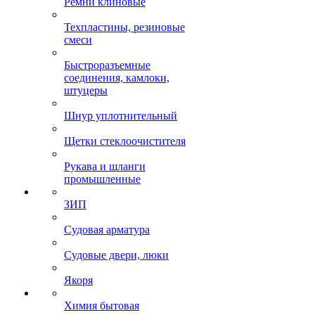
Ремни клиновые
Техпластины, резиновые
смеси
Быстроразъемные
соединения, камлоки,
штуцеры
Шнур уплотнительный
Щетки стеклоочистителя
Рукава и шланги
промышленные
ЗИП
Судовая арматура
Судовые двери, люки
Якоря
Химия бытовая