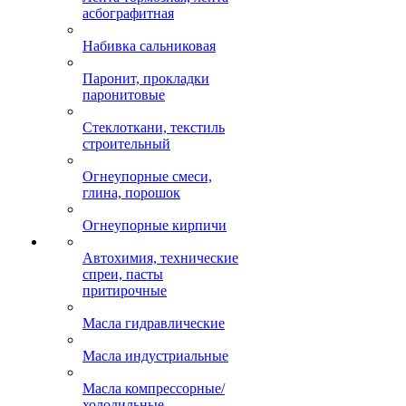
асбографитная
Набивка сальниковая
Паронит, прокладки
паронитовые
Стеклоткани, текстиль
строительный
Огнеупорные смеси,
глина, порошок
Огнеупорные кирпичи
Автохимия, технические
спреи, пасты
притирочные
Масла гидравлические
Масла индустриальные
Масла компрессорные/
холодильные