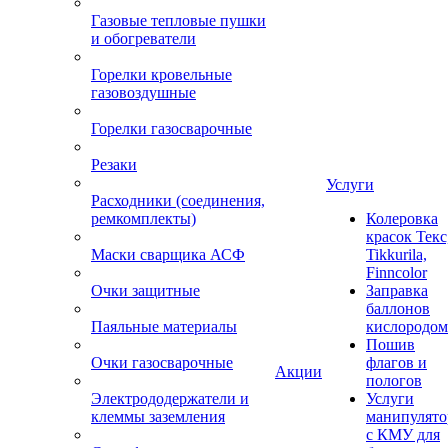
Газовые тепловые пушки
и обогреватели
Горелки кровельные
газовоздушные
Горелки газосварочные
Резаки
Услуги
Расходники (соединения,
ремкомплекты)
Колеровка
красок Текс
Маски сварщика АСФ
Tikkurila,
Finncolor
Очки защитные
Заправка
баллонов
Паяльные материалы
кислородом
Пошив
Очки газосварочные
флагов и
Акции
пологов
Электрододержатели и
Услуги
клеммы заземления
манипулято
с КМУ для