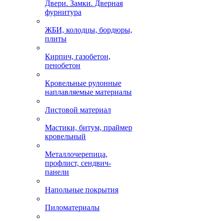
Двери. Замки. Дверная
фурнитура
ЖБИ, колодцы, бордюры,
плиты
Кирпич, газобетон,
пенобетон
Кровельные рулонные
наплавляемые материалы
Листовой материал
Мастики, битум, праймер
кровельный
Металлочерепица,
профлист, сендвич-
панели
Напольные покрытия
Пиломатериалы