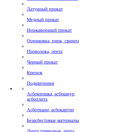
Латунный прокат
Медный прокат
Нержавеющий прокат
Оцинковка, цинк, свинец
Проволока, лента
Черный прокат
Крепеж
Подшипники
Асбокрошка, асбошнур,
асбоплита
Асботкани, асбокартон
Безасбестовые материалы
Лента тормозная, лента