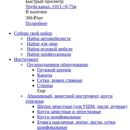
Быстрый просмотр
Труба канал. 110 L=0,75м
В наличии
306
₽
/шт
Подробнее
Собери свой набор
Набор автомобилиста
Набор для дачи
Набор игровой мебели
Набор профессионала
Инструмент
Грузоподъемное оборудование
Грузовой крепеж
Канаты
Сетки, ремни стяжные
Стропы
Еще
Абразивный, зачистной инструмент, круги
отрезные
Щетки зачистные (для УШМ, дрели, ручные)
Круги зачистные и лепестковые
Круги шлифовальные
Бумага наждачная, ленты, листы, сетки
шлифовальные