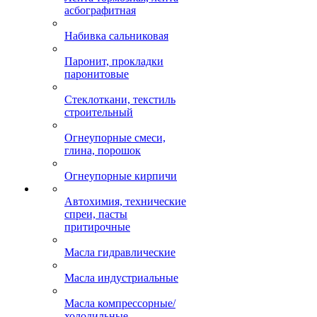
асбографитная
Набивка сальниковая
Паронит, прокладки
паронитовые
Стеклоткани, текстиль
строительный
Огнеупорные смеси,
глина, порошок
Огнеупорные кирпичи
Автохимия, технические
спреи, пасты
притирочные
Масла гидравлические
Масла индустриальные
Масла компрессорные/
холодильные