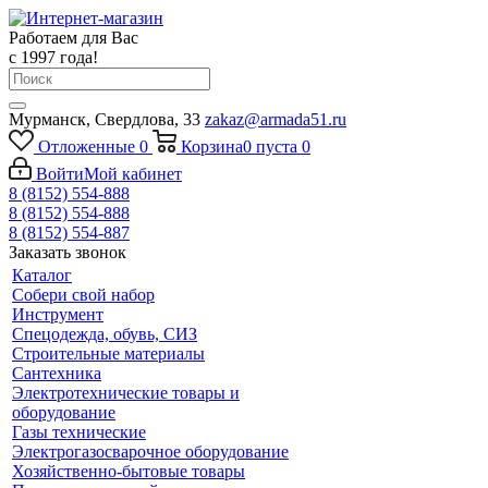
Работаем для Вас
с 1997 года!
Мурманск, Свердлова, 33
zakaz@armada51.ru
Отложенные
0
Корзина
0
пуста
0
Войти
Мой кабинет
8 (8152) 554-888
8 (8152) 554-888
8 (8152) 554-887
Заказать звонок
Каталог
Собери свой набор
Инструмент
Спецодежда, обувь, СИЗ
Строительные материалы
Сантехника
Электротехнические товары и
оборудование
Газы технические
Электрогазосварочное оборудование
Хозяйственно-бытовые товары