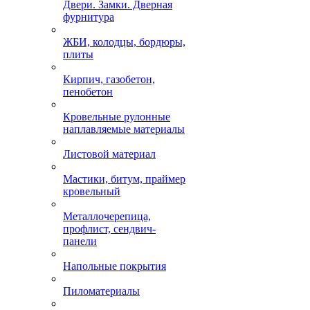
Двери. Замки. Дверная
фурнитура
ЖБИ, колодцы, бордюры,
плиты
Кирпич, газобетон,
пенобетон
Кровельные рулонные
наплавляемые материалы
Листовой материал
Мастики, битум, праймер
кровельный
Металлочерепица,
профлист, сендвич-
панели
Напольные покрытия
Пиломатериалы