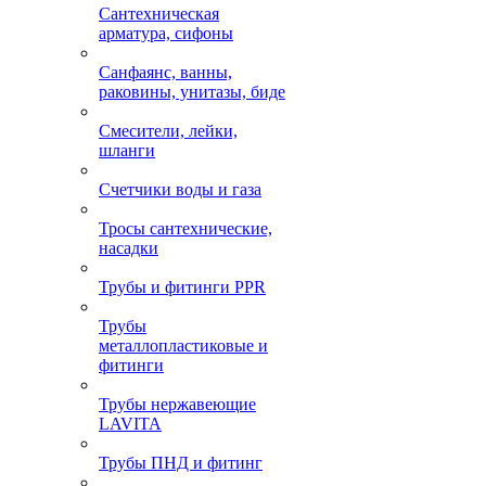
Сантехническая
арматура, сифоны
Санфаянс, ванны,
раковины, унитазы, биде
Смесители, лейки,
шланги
Счетчики воды и газа
Тросы сантехнические,
насадки
Трубы и фитинги PPR
Трубы
металлопластиковые и
фитинги
Трубы нержавеющие
LAVITA
Трубы ПНД и фитинг