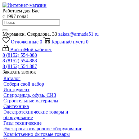
Работаем для Вас
с 1997 года!
Мурманск, Свердлова, 33
zakaz@armada51.ru
Отложенные
0
Корзина
0
пуста
0
Войти
Мой кабинет
8 (8152) 554-888
8 (8152) 554-888
8 (8152) 554-887
Заказать звонок
Каталог
Собери свой набор
Инструмент
Спецодежда, обувь, СИЗ
Строительные материалы
Сантехника
Электротехнические товары и
оборудование
Газы технические
Электрогазосварочное оборудование
Хозяйственно-бытовые товары