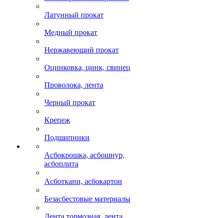
Латунный прокат
Медный прокат
Нержавеющий прокат
Оцинковка, цинк, свинец
Проволока, лента
Черный прокат
Крепеж
Подшипники
Асбокрошка, асбошнур,
асбоплита
Асботкани, асбокартон
Безасбестовые материалы
Лента тормозная, лента