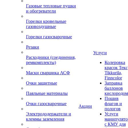
Газовые тепловые пушки
и обогреватели
Горелки кровельные
газовоздушные
Горелки газосварочные
Резаки
Услуги
Расходники (соединения,
ремкомплекты)
Колеровка
красок Текс
Маски сварщика АСФ
Tikkurila,
Finncolor
Очки защитные
Заправка
баллонов
Паяльные материалы
кислородом
Пошив
Очки газосварочные
флагов и
Акции
пологов
Электрододержатели и
Услуги
клеммы заземления
манипулято
с КМУ для