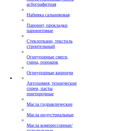
асбографитная
Набивка сальниковая
Паронит, прокладки
паронитовые
Стеклоткани, текстиль
строительный
Огнеупорные смеси,
глина, порошок
Огнеупорные кирпичи
Автохимия, технические
спреи, пасты
притирочные
Масла гидравлические
Масла индустриальные
Масла компрессорные/
холодильные