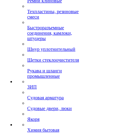
Ремни клиновые
Техпластины, резиновые
смеси
Быстроразъемные
соединения, камлоки,
штуцеры
Шнур уплотнительный
Щетки стеклоочистителя
Рукава и шланги
промышленные
ЗИП
Судовая арматура
Судовые двери, люки
Якоря
Химия бытовая