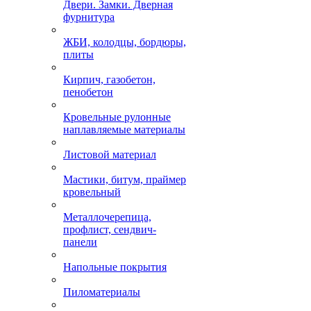
Двери. Замки. Дверная
фурнитура
ЖБИ, колодцы, бордюры,
плиты
Кирпич, газобетон,
пенобетон
Кровельные рулонные
наплавляемые материалы
Листовой материал
Мастики, битум, праймер
кровельный
Металлочерепица,
профлист, сендвич-
панели
Напольные покрытия
Пиломатериалы