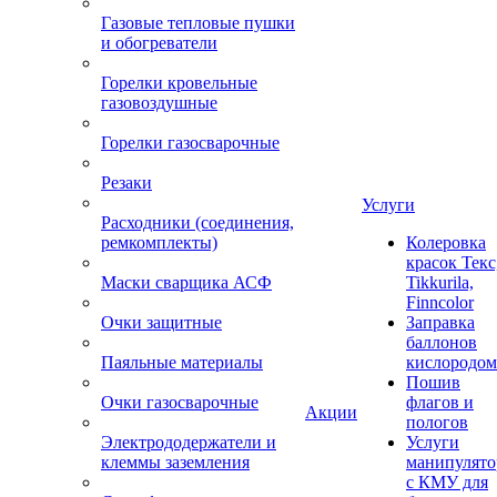
Газовые тепловые пушки
и обогреватели
Горелки кровельные
газовоздушные
Горелки газосварочные
Резаки
Услуги
Расходники (соединения,
ремкомплекты)
Колеровка
красок Текс
Маски сварщика АСФ
Tikkurila,
Finncolor
Очки защитные
Заправка
баллонов
Паяльные материалы
кислородом
Пошив
Очки газосварочные
флагов и
Акции
пологов
Электрододержатели и
Услуги
клеммы заземления
манипулято
с КМУ для