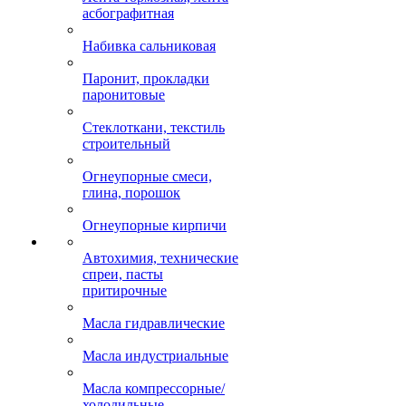
асбографитная
Набивка сальниковая
Паронит, прокладки
паронитовые
Стеклоткани, текстиль
строительный
Огнеупорные смеси,
глина, порошок
Огнеупорные кирпичи
Автохимия, технические
спреи, пасты
притирочные
Масла гидравлические
Масла индустриальные
Масла компрессорные/
холодильные