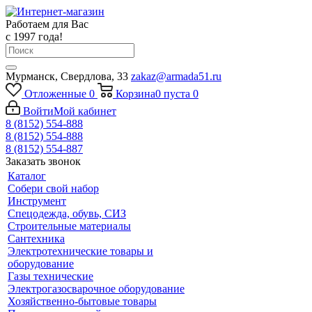
Работаем для Вас
с 1997 года!
Мурманск, Свердлова, 33
zakaz@armada51.ru
Отложенные
0
Корзина
0
пуста
0
Войти
Мой кабинет
8 (8152) 554-888
8 (8152) 554-888
8 (8152) 554-887
Заказать звонок
Каталог
Собери свой набор
Инструмент
Спецодежда, обувь, СИЗ
Строительные материалы
Сантехника
Электротехнические товары и
оборудование
Газы технические
Электрогазосварочное оборудование
Хозяйственно-бытовые товары