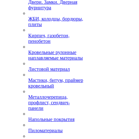
Двери. Замки. Дверная
фурнитура
ЖБИ, колодцы, бордюры,
плиты
Кирпич, газобетон,
пенобетон
Кровельные рулонные
наплавляемые материалы
Листовой материал
Мастики, битум, праймер
кровельный
Металлочерепица,
профлист, сендвич-
панели
Напольные покрытия
Пиломатериалы