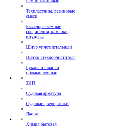
Ремни клиновые
Техпластины, резиновые
смеси
Быстроразъемные
соединения, камлоки,
штуцеры
Шнур уплотнительный
Щетки стеклоочистителя
Рукава и шланги
промышленные
ЗИП
Судовая арматура
Судовые двери, люки
Якоря
Химия бытовая