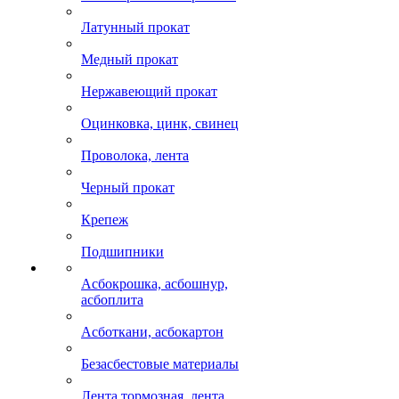
Латунный прокат
Медный прокат
Нержавеющий прокат
Оцинковка, цинк, свинец
Проволока, лента
Черный прокат
Крепеж
Подшипники
Асбокрошка, асбошнур,
асбоплита
Асботкани, асбокартон
Безасбестовые материалы
Лента тормозная, лента