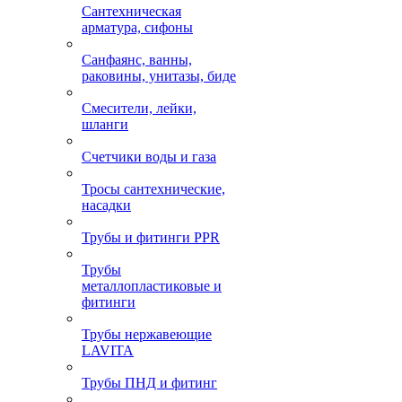
Сантехническая
арматура, сифоны
Санфаянс, ванны,
раковины, унитазы, биде
Смесители, лейки,
шланги
Счетчики воды и газа
Тросы сантехнические,
насадки
Трубы и фитинги PPR
Трубы
металлопластиковые и
фитинги
Трубы нержавеющие
LAVITA
Трубы ПНД и фитинг